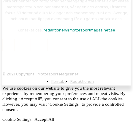
Våra skribenter och fotografer har mångårig erfarenhet av att vistas i
motorsportmiljö och har säkerhet, vår egen och andras, i främsta
fokus. Vi deltar på olika tävlingar och evenemang runt om i Sverige,
och om du har tips på evenemang får du gärna kontakta oss.
Kontakta oss:
redaktionen@motorsportmagasinet.se
© 2021 Copyright - Motorsport Magasinet
Kontakt
Redaktionen
We use cookies on our website to give you the most relevant
experience by remembering your preferences and repeat visits. By
clicking “Accept All”, you consent to the use of ALL the cookies.
However, you may visit "Cookie Settings" to provide a controlled
consent.
Cookie Settings
Accept All