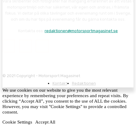
Våra skribenter och fotografer har mångårig erfarenhet av att vistas i
motorsportmiljö och har säkerhet, vår egen och andras, i främsta
fokus. Vi deltar på olika tävlingar och evenemang runt om i Sverige,
och om du har tips på evenemang får du gärna kontakta oss.
Kontakta oss:
redaktionen@motorsportmagasinet.se
© 2021 Copyright - Motorsport Magasinet
Kontakt
Redaktionen
We use cookies on our website to give you the most relevant
experience by remembering your preferences and repeat visits. By
clicking “Accept All”, you consent to the use of ALL the cookies.
However, you may visit "Cookie Settings" to provide a controlled
consent.
Cookie Settings
Accept All