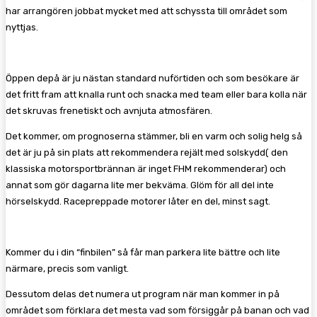
har arrangören jobbat mycket med att schyssta till området som
nyttjas.
Öppen depå är ju nästan standard nuförtiden och som besökare är
det fritt fram att knalla runt och snacka med team eller bara kolla när
det skruvas frenetiskt och avnjuta atmosfären.
Det kommer, om prognoserna stämmer, bli en varm och solig helg så
det är ju på sin plats att rekommendera rejält med solskydd( den
klassiska motorsportbrännan är inget FHM rekommenderar) och
annat som gör dagarna lite mer bekväma. Glöm för all del inte
hörselskydd. Racepreppade motorer låter en del, minst sagt.
Kommer du i din “finbilen” så får man parkera lite bättre och lite
närmare, precis som vanligt.
Dessutom delas det numera ut program när man kommer in på
området som förklara det mesta vad som försiggår på banan och vad