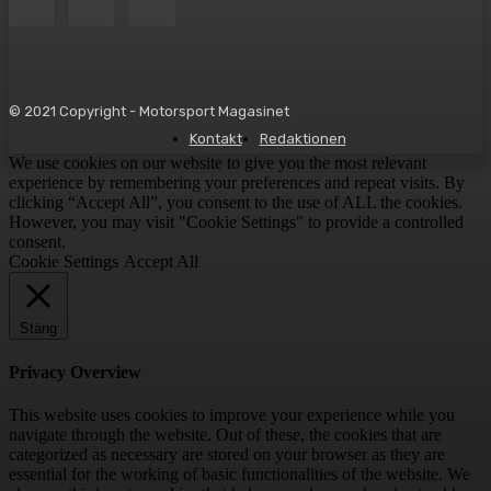
© 2021 Copyright - Motorsport Magasinet
Kontakt
Redaktionen
We use cookies on our website to give you the most relevant
experience by remembering your preferences and repeat visits. By
clicking “Accept All”, you consent to the use of ALL the cookies.
However, you may visit "Cookie Settings" to provide a controlled
consent.
Cookie Settings
Accept All
Stäng
Privacy Overview
This website uses cookies to improve your experience while you
navigate through the website. Out of these, the cookies that are
categorized as necessary are stored on your browser as they are
essential for the working of basic functionalities of the website. We