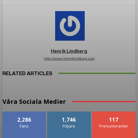
Henrik Lindberg
http://www.henriklindberg.com
RELATED ARTICLES
Våra Sociala Medier
2,286
1,746
117
Fans
Följare
Prenumeranter