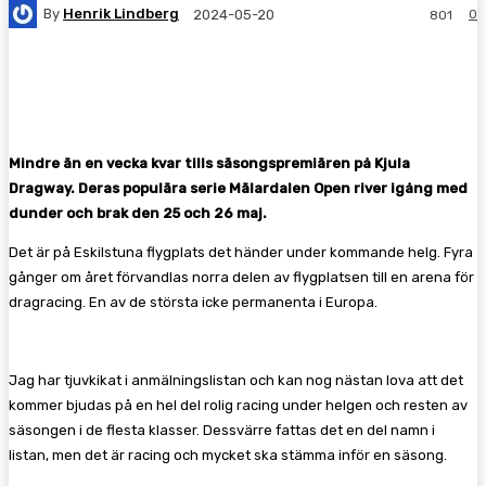
By
Henrik Lindberg
0
2024-05-20
801
Facebook
Twitter
Pinterest
WhatsA
Mindre än en vecka kvar tills säsongspremiären på Kjula
Dragway. Deras populära serie Mälardalen Open river igång med
dunder och brak den 25 och 26 maj.
Det är på Eskilstuna flygplats det händer under kommande helg. Fyra
gånger om året förvandlas norra delen av flygplatsen till en arena för
dragracing. En av de största icke permanenta i Europa.
Jag har tjuvkikat i anmälningslistan och kan nog nästan lova att det
kommer bjudas på en hel del rolig racing under helgen och resten av
säsongen i de flesta klasser. Dessvärre fattas det en del namn i
listan, men det är racing och mycket ska stämma inför en säsong.