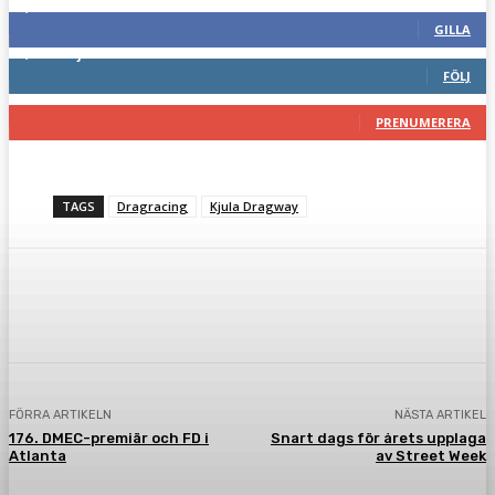
2,286
Fans
GILLA
1,746
Följare
FÖLJ
117
Prenumeranter
PRENUMERERA
TAGS
Dragracing
Kjula Dragway
Facebook
Twitter
Pinterest
WhatsA
FÖRRA ARTIKELN
NÄSTA ARTIKEL
176. DMEC-premiär och FD i
Snart dags för årets upplaga
Atlanta
av Street Week