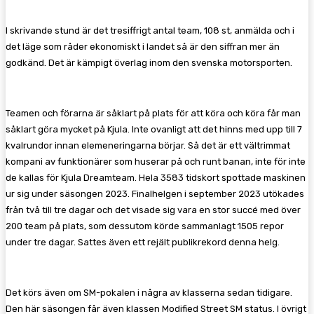
I skrivande stund är det tresiffrigt antal team, 108 st, anmälda och i
det läge som råder ekonomiskt i landet så är den siffran mer än
godkänd. Det är kämpigt överlag inom den svenska motorsporten.
Teamen och förarna är såklart på plats för att köra och köra får man
såklart göra mycket på Kjula. Inte ovanligt att det hinns med upp till 7
kvalrundor innan elemeneringarna börjar. Så det är ett vältrimmat
kompani av funktionärer som huserar på och runt banan, inte för inte
de kallas för Kjula Dreamteam. Hela 3583 tidskort spottade maskinen
ur sig under säsongen 2023. Finalhelgen i september 2023 utökades
från två till tre dagar och det visade sig vara en stor succé med över
200 team på plats, som dessutom körde sammanlagt 1505 repor
under tre dagar. Sattes även ett rejält publikrekord denna helg.
Det körs även om SM-pokalen i några av klasserna sedan tidigare.
Den här säsongen får även klassen Modified Street SM status. I övrigt