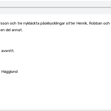
on och tre nykläckta påskkycklingar sitter Henrik, Robban och Chr
en del annat.
 avsnitt.
r Hägglund