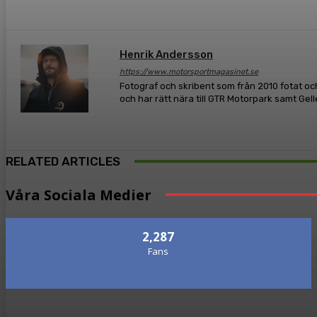
Henrik Andersson
https://www.motorsportmagasinet.se
Fotograf och skribent som från 2010 fotat och
och har rätt nära till GTR Motorpark samt Gel
RELATED ARTICLES
Våra Sociala Medier
2,287
Fans