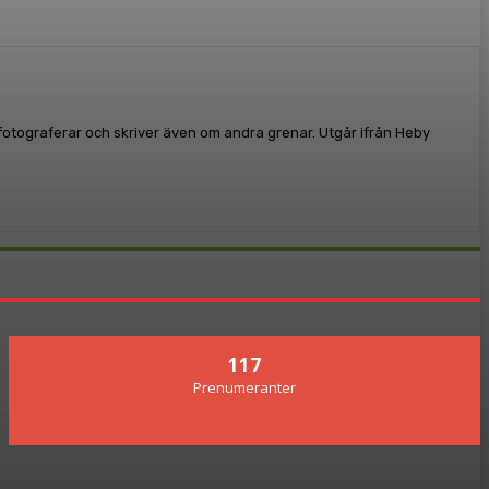
, fotograferar och skriver även om andra grenar. Utgår ifrån Heby
117
Prenumeranter