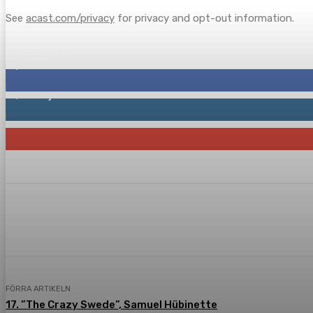
See
acast.com/privacy
for privacy and opt-out information.
Följ oss gärna
2,287
Fans
1,745
Följare
117
Prenumeranter
Dela
Facebook
Twitter
Pint
FÖRRA ARTIKELN
17. ”The Crazy Swede”, Samuel Hübinette