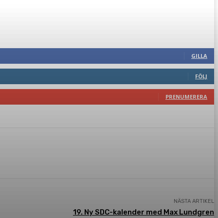
GILLA
FÖLJ
PRENUMERERA
NÄSTA ARTIKEL
19. Ny SDC-kalender med Max Lundgren