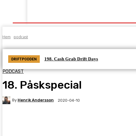
Start
Grenar
Tabeller
Podcast
Kontak
Hem
podcast
198. Cash Grab Drift Days
DRIFTPODDEN
PODCAST
18. Påskspecial
By
Henrik Andersson
2020-04-10
Facebook
Twitter
Pinterest
WhatsA