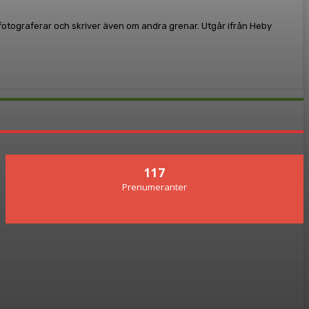
, fotograferar och skriver även om andra grenar. Utgår ifrån Heby
117
Prenumeranter