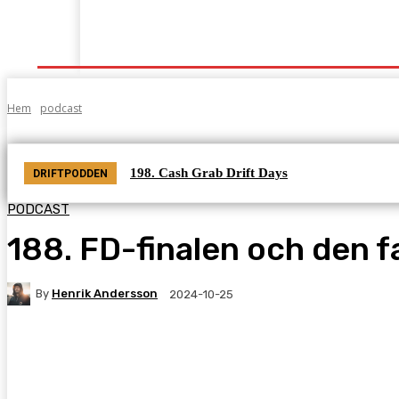
Start
Grenar
Tabeller
Podcast
Kontak
Hem
podcast
198. Cash Grab Drift Days
DRIFTPODDEN
PODCAST
188. FD-finalen och den 
By
Henrik Andersson
2024-10-25
Facebook
Twitter
Pinterest
WhatsA