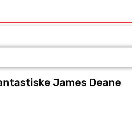
t
Redaktionen
Våra Tjänster
fantastiske James Deane
pp