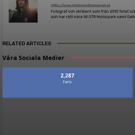
https://www.motorsportmagasinet.se
Fotograf och skribent som från 2010 fotat och
och har rätt nära till GTR Motorpark samt Gel
RELATED ARTICLES
Våra Sociala Medier
2,287
Fans