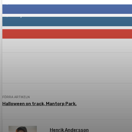
2,287
Fans
1,744
Följare
117
Prenumeranter
Dela
Facebook
Twitter
Pint
FÖRRA ARTIKELN
Halloween on track, Mantorp Park.
Henrik Andersson