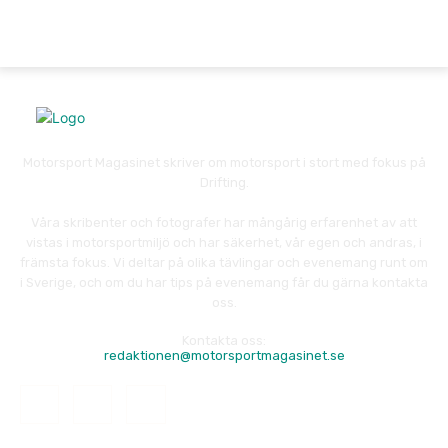
Motorsport Magasinet skriver om motorsport i stort med fokus på
Drifting.
Våra skribenter och fotografer har mångårig erfarenhet av att
vistas i motorsportmiljö och har säkerhet, vår egen och andras, i
främsta fokus. Vi deltar på olika tävlingar och evenemang runt om
i Sverige, och om du har tips på evenemang får du gärna kontakta
oss.
Kontakta oss:
redaktionen@motorsportmagasinet.se