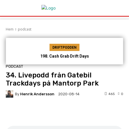
Hem
podcast
DRIFTPODDEN
198. Cash Grab Drift Days
PODCAST
34. Livepodd från Gatebil
Trackdays på Mantorp Park
By
Henrik Andersson
465
0
2020-08-14
Facebook
Twitter
Pinterest