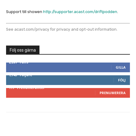
Support till showen
http://supporter.acast.com/driftpodden
.
See
acast.com/privacy
for privacy and opt-out information.
Följ oss gärna
2,287
Fans
GILLA
1,745
Följare
FÖLJ
117
Prenumeranter
PRENUMERERA
Facebook
Twitter
Pinterest