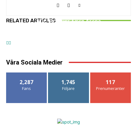
DRIFTING
DRIFTING
RELATED ARTICLES
SDC-Premiär Tierp Arena
DRIFTING
Finalen i SM/RM/JSM 2025 är avgjord.
Finalkvalet Drift-SM/RM 2025
Våra Sociala Medier
2,287
1,745
117
Fans
Följare
Prenumeranter