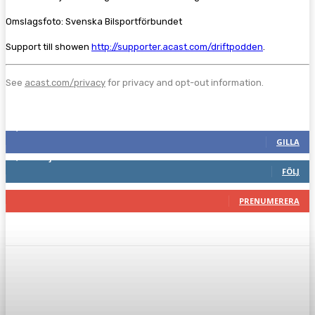
Omslagsfoto: Svenska Bilsportförbundet
Support till showen
http://supporter.acast.com/driftpodden
.
See
acast.com/privacy
for privacy and opt-out information.
Följ oss gärna
2,287
Fans
GILLA
1,744
Följare
FÖLJ
117
Prenumeranter
PRENUMERERA
Facebook
Twitter
Pinterest
WhatsA