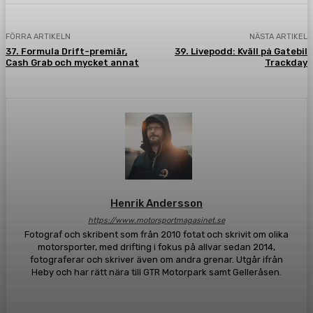
FÖRRA ARTIKELN
NÄSTA ARTIKEL
37. Formula Drift-premiär,
39. Livepodd: Kväll på Gatebil
Cash Grab och mycket annat
Trackday
Henrik Andersson
https://www.motorsportmagasinet.se
Fotograf och skribent som från 2010 fotat och skrivit om olika
motorsporter, med drifting i fokus på allvar sedan 2014,
fotograferar och skriver även om andra grenar. Utgår ifrån
Heby och har rätt nära till GTR Motorpark samt Gelleråsen.