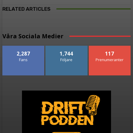
RELATED ARTICLES
Våra Sociala Medier
2,287
1,744
117
Fans
Följare
Prenumeranter