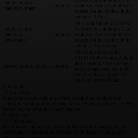
cookielawinfo-
11 months
cookie is used to store the user
checkbox-others
consent for the cookies in the
category "Other.
This cookie is set by GDPR
cookielawinfo-
Cookie Consent plugin. The
checkbox-
11 months
cookie is used to store the user
performance
consent for the cookies in the
category "Performance".
The cookie is set by the
GDPR Cookie Consent plugin
and is used to store whether or
viewed_cookie_policy
11 months
not user has consented to the
use of cookies. It does not
store any personal data.
Functional
Functional
Functional cookies help to perform certain functionalities like
sharing the content of the website on social media platforms, collect
feedbacks, and other third-party features.
Performance
Performance
Performance cookies are used to understand and analyze the key
performance indexes of the website which helps in delivering a
better user experience for the visitors.