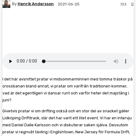
By
Henrik Andersson
0
2021-06-25
723
Facebook
Twitter
Pinterest
WhatsA
I det här avsnittet pratar vi midsommarminnen med tomma träskor på
crossbanan bland annat, vi pratar om varifrån traditionen kommer,
vad är det egentligen vi dansar runt och varför heter det majstång i
juni?
Givetvis pratar vi om drifting också och en stor del av snacket gäller
Lidköping Drifttrack, där det har varit ett litet event. Vi har en intervju
med Daniel Dalle Karlsson och vi diskuterar saken själva. Dessutom
pratar vi regnvåt tävling i Englishtown, New Jersey för Formula Drift,