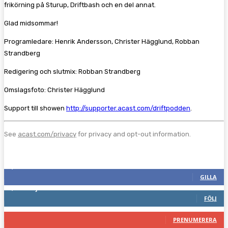
frikörning på Sturup, Driftbash och en del annat.
Glad midsommar!
Programledare: Henrik Andersson, Christer Hägglund, Robban
Strandberg
Redigering och slutmix: Robban Strandberg
Omslagsfoto: Christer Hägglund
Support till showen
http://supporter.acast.com/driftpodden
.
See
acast.com/privacy
for privacy and opt-out information.
Följ oss gärna
2,287
Fans
GILLA
1,744
Följare
FÖLJ
117
Prenumeranter
PRENUMERERA