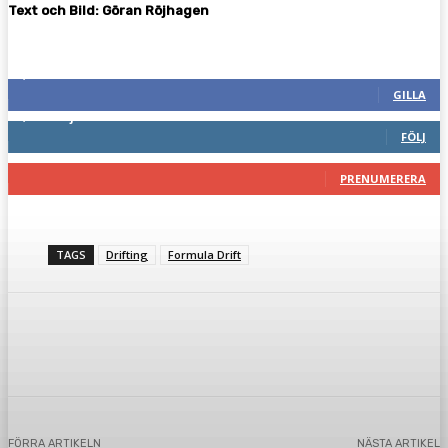
Text och Bild: Göran Röjhagen
Följ oss gärna
2,286
Fans
GILLA
1,746
Följare
FÖLJ
117
Prenumeranter
PRENUMERERA
TAGS
Drifting
Formula Drift
Facebook
Twitter
Pinterest
WhatsA
FÖRRA ARTIKELN
NÄSTA ARTIKEL