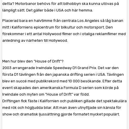
detta? Motorbanor behövs för att bilhobbyn ska kunna utövas på
lämpligt sätt. Det gäller både i USA och här hemma.
Placerad bara en halvtimme från centrala Los Angeles så låg banan
mitt i Kaliforniens epicentrum för bilkultur och motorsport. Den
förekommer i ett antal Hollywood filmer och i otaliga reklamfilmer med
anledning av närheten till Hollywood.
Men hur blev den ”House of Drift”?
2003 arrangerade Irwindale Speedway D1 Grand Prix. Det var den
första D1 tävlingen från den japanska drifting serien i USA. Tävlingen
blev en succé med publikrekord med 10 000 besökande. Efter detta
event skapades den amerikanska Formula D serien som körde på
Irwindale och myten om ”House of Drift” var född.
Driftingen fick fäste i Kalifornien och publiken gillade det spektakulära
med rök och högljudda bilar. Att man även utnyttjade sin känsla för
show och dramatisk ljussättning gjorde formatet mycket populärt.