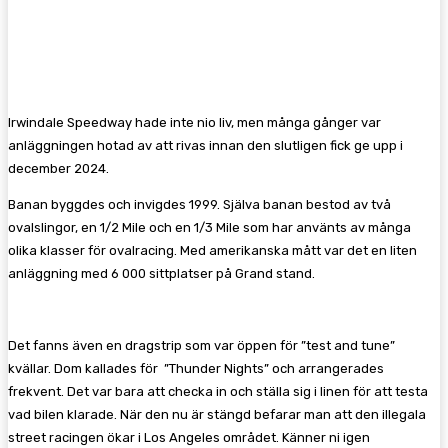
Facebook
Twitter
Pinterest
WhatsA
Irwindale Speedway hade inte nio liv, men många gånger var
anläggningen hotad av att rivas innan den slutligen fick ge upp i
december 2024.
Banan byggdes och invigdes 1999. Själva banan bestod av två
ovalslingor, en 1/2 Mile och en 1/3 Mile som har använts av många
olika klasser för ovalracing. Med amerikanska mått var det en liten
anläggning med 6 000 sittplatser på Grand stand.
Det fanns även en dragstrip som var öppen för ”test and tune”
kvällar. Dom kallades för ”Thunder Nights” och arrangerades
frekvent. Det var bara att checka in och ställa sig i linen för att testa
vad bilen klarade. När den nu är stängd befarar man att den illegala
street racingen ökar i Los Angeles området. Känner ni igen