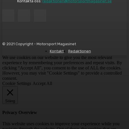
Kontakta oss:
redaktionen@motorsportmagasinet.se
© 2021 Copyright - Motorsport Magasinet
Kontakt
Redaktionen
We use cookies on our website to give you the most relevant
experience by remembering your preferences and repeat visits. By
clicking “Accept All”, you consent to the use of ALL the cookies.
However, you may visit "Cookie Settings" to provide a controlled
consent.
Cookie Settings
Accept All
Stäng
Privacy Overview
This website uses cookies to improve your experience while you
navigate through the website. Out of these, the cookies that are