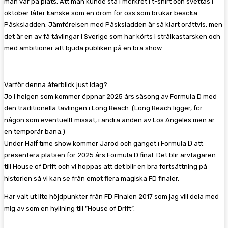
man var på plats. Att man kunde stå i mörkret i t-shirt och svettas i
oktober låter kanske som en dröm för oss som brukar besöka
Påsksladden. Jämförelsen med Påsksladden är så klart orättvis, men
det är en av få tävlingar i Sverige som har körts i strålkastarsken och
med ambitioner att bjuda publiken på en bra show.
Varför denna återblick just idag?
Jo i helgen som kommer öppnar 2025 års säsong av Formula D med
den traditionella tävlingen i Long Beach. (Long Beach ligger, för
någon som eventuellt missat, i andra änden av Los Angeles men är
en temporär bana.)
Under Half time show kommer Jarod och gänget i Formula D att
presentera platsen för 2025 års Formula D final. Det blir arvtagaren
till House of Drift och vi hoppas att det blir en bra fortsättning på
historien så vi kan se från emot flera magiska FD finaler.
Har valt ut lite höjdpunkter från FD Finalen 2017 som jag vill dela med
mig av som en hyllning till ”House of Drift”.