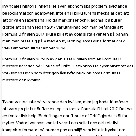
Irwindales historia innehåller även ekonomiska problem, sviktande
besöksantal och ägarbyten. Inte ens i bilkulturens mecka är det lätt
att driva en racerbana. Höjda markpriser och klagomål på buller
gjorde att banan redan 2017 var uträknad och man befarade att
Formula D finalen 2017 skulle bli ett av dom sista eventen på banan,
men man reste sig på 9 med en ny ledning som i olika format drev
verksamheten till december 2024.
Formula D finalen 2024 blev den sista kvällen som en Formula D
mästare korades på ”House of Drift”. Det känns lite symboliskt att det
var James Dean som återigen fick lyfta bucklan som Formula D
mästare den kvällen.
Tyvärr var jag inte närvarande den kvällen, men jag hade förmånen
att vara på plats när James tog sin första Formula D titel 2017. Det var
en fantastisk helg för driftingen där ”House of Drift” gjorde skäl för
myten. Vädret var som vanligt varmt och soligt och det relativt
kompakta formatet på arenan gav en miljö som lyfte intrycket när