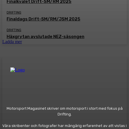
Finalkvalet Drift-SM/RM 2025
DRIFTING
Finaldags Drift-SM/RM/JSM 2025
DRIFTING
Häxgrytan avslutade NEZ-säsongen
Ladda mer
Motorsport Magasinet skriver om motorsport i stort med fokus på
Drifting.
Våra skribenter och fotografer har mångårig erfarenhet av att vistas i