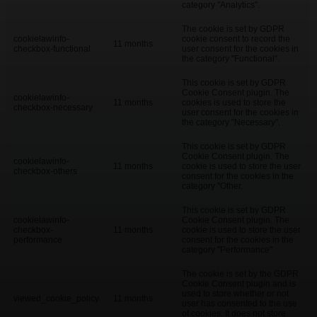
category "Analytics".
The cookie is set by GDPR
cookielawinfo-
cookie consent to record the
11 months
checkbox-functional
user consent for the cookies in
the category "Functional".
This cookie is set by GDPR
Cookie Consent plugin. The
cookielawinfo-
11 months
cookies is used to store the
checkbox-necessary
user consent for the cookies in
the category "Necessary".
This cookie is set by GDPR
Cookie Consent plugin. The
cookielawinfo-
11 months
cookie is used to store the user
checkbox-others
consent for the cookies in the
category "Other.
This cookie is set by GDPR
cookielawinfo-
Cookie Consent plugin. The
checkbox-
11 months
cookie is used to store the user
performance
consent for the cookies in the
category "Performance".
The cookie is set by the GDPR
Cookie Consent plugin and is
used to store whether or not
viewed_cookie_policy
11 months
user has consented to the use
of cookies. It does not store