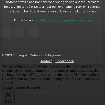
motorsportmiljö och har säkerhet, vår egen och andras, i främsta
fokus. Vi deltar på olika tävlingar och evenemang runt om i Sverige,
och om du har tips på evenemang får du gärna kontakta oss.
Kontakta oss:
redaktionen@motorsportmagasinet.se
© 2021 Copyright - Motorsport Magasinet
Kontakt
Redaktionen
We use cookies on our website to give you the most relevant
experience by remembering your preferences and repeat visits. By
clicking “Accept All”, you consent to the use of ALL the cookies.
However, you may visit "Cookie Settings" to provide a controlled
consent.
Cookie Settings
Accept All
Stäng