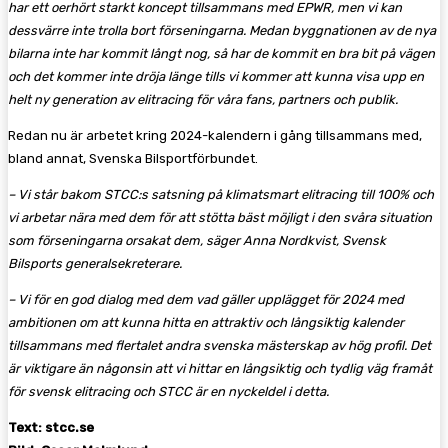
har ett oerhört starkt koncept tillsammans med EPWR, men vi kan
dessvärre inte trolla bort förseningarna. Medan byggnationen av de nya
bilarna inte har kommit långt nog, så har de kommit en bra bit på vägen
och det kommer inte dröja länge tills vi kommer att kunna visa upp en
helt ny generation av elitracing för våra fans, partners och publik.
Redan nu är arbetet kring 2024-kalendern i gång tillsammans med,
bland annat, Svenska Bilsportförbundet.
– Vi står bakom STCC:s satsning på klimatsmart elitracing till 100% och
vi arbetar nära med dem för att stötta bäst möjligt i den svåra situation
som förseningarna orsakat dem, säger Anna Nordkvist, Svensk
Bilsports generalsekreterare.
– Vi för en god dialog med dem vad gäller upplägget för 2024 med
ambitionen om att kunna hitta en attraktiv och långsiktig kalender
tillsammans med flertalet andra svenska mästerskap av hög profil. Det
är viktigare än någonsin att vi hittar en långsiktig och tydlig väg framåt
för svensk elitracing och STCC är en nyckeldel i detta.
Text: stcc.se