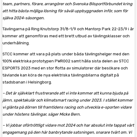
team, partners, förare, arrangörer och Svenska Bilsportförbundet kring
att hitta bästa möjliga lösning för såväl uppbyggnaden inför, som för
själva 2024-säsongen.
Tävlingarna på Ring Knutstorp 31/8-1/9 och Mantorp Park 22-23/9 i år
kommer att genomföras med ett brett utbud av tävlingsklasser och
underhållning.
STCC kommer att vara på plats under båda tävlingshelger med den
100% elektriska prototypen PWR002 samt hålla sista delen av STCC
ESPORTS 2023 med en stor flotta av simulatorer där besökare och
tävlande kan köra de nya elektriska tävlingsbilarna digitalt på
stadsbanan i Helsingborg.
– Det är självklart frustrerande att vi inte kommer att kunna bjuda på
jämn, spektakulär och klimatsmart racing under 2023. I stället kommer
vi glänta på dörren till framtidens racing och utveckla e-sporten vidare
under höstens tävlingar, säger Micke Bern.
– Vi jobbar oförtröttligt vidare mot 2024 och har absolut inte tappat vårt
engagemang på den här banbrytande satsningen, snarare tvärt om. Vi