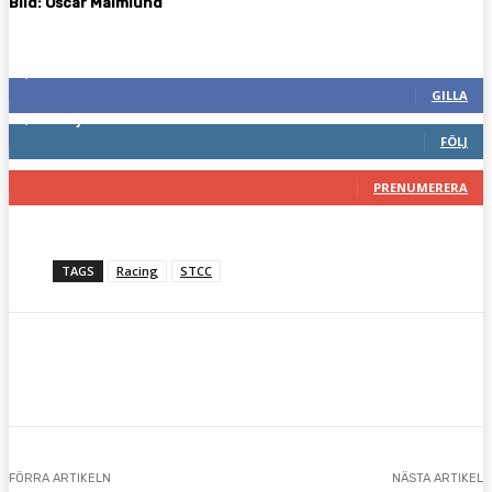
Bild:
Oscar Malmlund
Följ oss gärna
2,287
Fans
GILLA
1,745
Följare
FÖLJ
117
Prenumeranter
PRENUMERERA
TAGS
Racing
STCC
Facebook
Twitter
Pinterest
WhatsA
FÖRRA ARTIKELN
NÄSTA ARTIKEL