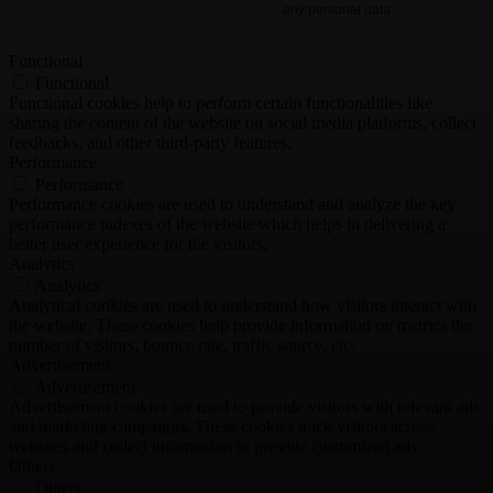
any personal data.
Functional
Functional
Functional cookies help to perform certain functionalities like
sharing the content of the website on social media platforms, collect
feedbacks, and other third-party features.
Performance
Performance
Performance cookies are used to understand and analyze the key
performance indexes of the website which helps in delivering a
better user experience for the visitors.
Analytics
Analytics
Analytical cookies are used to understand how visitors interact with
the website. These cookies help provide information on metrics the
number of visitors, bounce rate, traffic source, etc.
Advertisement
Advertisement
Advertisement cookies are used to provide visitors with relevant ads
and marketing campaigns. These cookies track visitors across
websites and collect information to provide customized ads.
Others
Others