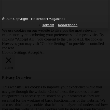
© 2021 Copyright - Motorsport Magasinet
Kontakt
Redaktionen
We use cookies on our website to give you the most relevant
experience by remembering your preferences and repeat visits. By
clicking “Accept All”, you consent to the use of ALL the cookies.
However, you may visit "Cookie Settings" to provide a controlled
consent.
Cookie Settings
Accept All
Stäng
Privacy Overview
This website uses cookies to improve your experience while you
navigate through the website. Out of these, the cookies that are
categorized as necessary are stored on your browser as they are
essential for the working of basic functionalities of the website. We
also use third-party cookies that help us analyze and understand how
you use this website. These cookies will be stored in your browser