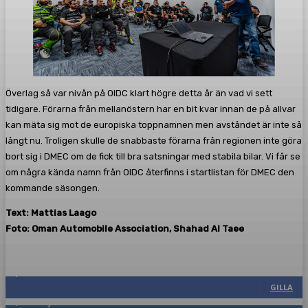
Överlag så var nivån på OIDC klart högre detta år än vad vi sett
tidigare. Förarna från mellanöstern har en bit kvar innan de på allvar
kan mäta sig mot de europiska toppnamnen men avståndet är inte så
långt nu. Troligen skulle de snabbaste förarna från regionen inte göra
bort sig i DMEC om de fick till bra satsningar med stabila bilar. Vi får se
om några kända namn från OIDC återfinns i startlistan för DMEC den
kommande säsongen.
Text: Mattias Laago
Foto: Oman Automobile Association, Shahad Al Taee
Följ oss gärna
2,286
Fans
GILLA
1,746
Följare