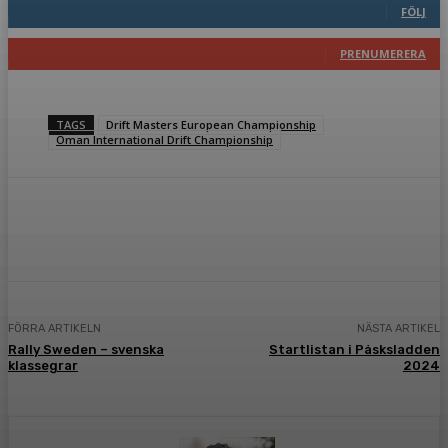
FÖLJ
117
Prenumeranter
PRENUMERERA
TAGS
Drift Masters European Championship
Oman International Drift Championship
Facebook
Twitter
Pinterest
WhatsA
FÖRRA ARTIKELN
NÄSTA ARTIKEL
Rally Sweden – svenska
Startlistan i Påsksladden
klassegrar
2024