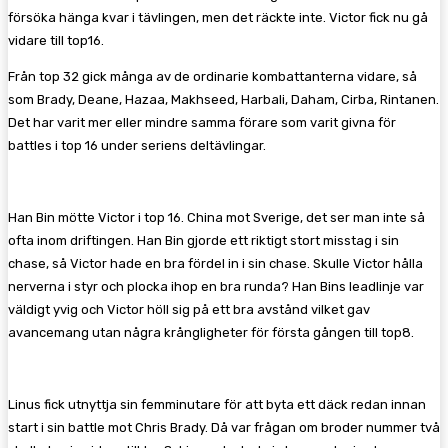
försöka hänga kvar i tävlingen, men det räckte inte. Victor fick nu gå
vidare till top16.
Från top 32 gick många av de ordinarie kombattanterna vidare, så
som Brady, Deane, Hazaa, Makhseed, Harbali, Daham, Cirba, Rintanen.
Det har varit mer eller mindre samma förare som varit givna för
battles i top 16 under seriens deltävlingar.
Han Bin mötte Victor i top 16. China mot Sverige, det ser man inte så
ofta inom driftingen. Han Bin gjorde ett riktigt stort misstag i sin
chase, så Victor hade en bra fördel in i sin chase. Skulle Victor hålla
nerverna i styr och plocka ihop en bra runda? Han Bins leadlinje var
väldigt yvig och Victor höll sig på ett bra avstånd vilket gav
avancemang utan några krångligheter för första gången till top8.
Linus fick utnyttja sin femminutare för att byta ett däck redan innan
start i sin battle mot Chris Brady. Då var frågan om broder nummer två