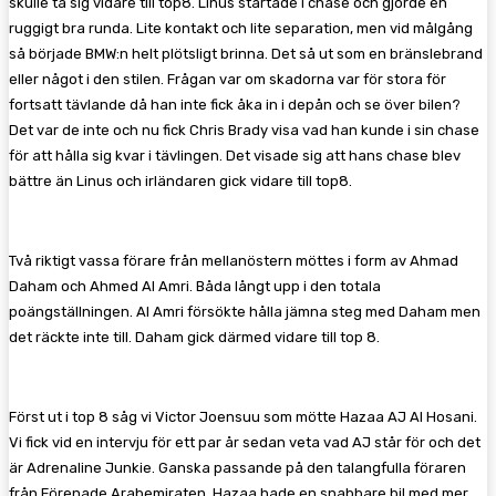
skulle ta sig vidare till top8. Linus startade i chase och gjorde en
ruggigt bra runda. Lite kontakt och lite separation, men vid målgång
så började BMW:n helt plötsligt brinna. Det så ut som en bränslebrand
eller något i den stilen. Frågan var om skadorna var för stora för
fortsatt tävlande då han inte fick åka in i depån och se över bilen?
Det var de inte och nu fick Chris Brady visa vad han kunde i sin chase
för att hålla sig kvar i tävlingen. Det visade sig att hans chase blev
bättre än Linus och irländaren gick vidare till top8.
Två riktigt vassa förare från mellanöstern möttes i form av Ahmad
Daham och Ahmed Al Amri. Båda långt upp i den totala
poängställningen. Al Amri försökte hålla jämna steg med Daham men
det räckte inte till. Daham gick därmed vidare till top 8.
Först ut i top 8 såg vi Victor Joensuu som mötte Hazaa AJ Al Hosani.
Vi fick vid en intervju för ett par år sedan veta vad AJ står för och det
är Adrenaline Junkie. Ganska passande på den talangfulla föraren
från Förenade Arabemiraten. Hazaa hade en snabbare bil med mer