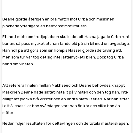
Deane gjorde återigen en bra match mot Cirba och maskinen
plockade ytterligare en heatvinst mot litauern.
Ett hett möte om tredjeplatsen skulle det bli. Hazaa jagade Cirba runt
banan, så pass mycket att han tände eld på sin bil med en avgaslåga.
Han höll på att göra som sin kompis Nasser gjorde i deltävling ett,
men som tur var tog det sig inte jättemycket i bilen. Dock tog Cirba
hand om vinsten.
Att referera finalen mellan Makhseed och Deane behövdes knappt.
Maskinen Deane hade siktet inställt på vinsten och den tog han. Inte
dåligt att plocka två vinster och en andra plats i serien. När han sitter
i ett S-chassi är han svårslagen vart han än kör och vilka han än
möter.
Nedan följer resultaten för deltävlingen och de totala mästerskapen.