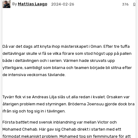
By
Mattias Laago
0
2024-02-26
376
Facebook
Twitter
Pinterest
WhatsA
Då var det dags att knyta ihop mästerskapet i Oman. Efter tre tuffa
deltävlingar skulle vi få se vilka förare som stod högst upp på pallen
både i deltävlingen och i serien. Värmen hade skruvats upp
ytterligare, samtidigt som bilarna och teamen började bli slitna efter
de intensiva veckornas tävlande.
Tyvärr fick vi se Andreas Lilja slås ut alla redan i kvalet. Orsaken var
återigen problem med styrningen. Bröderna Joensuu gjorde dock bra
ifrån sig och tog sig in i tävlingen.
Första battlet med svensk inblandning var mellan Victor och
Mohamed Chehab. Här gav sig Chehab direkt i starten med ett
förmodat mekaniskt problem. Mohamed tog sin femminutare för att