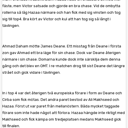
fäste, men Victor satsade och gjorde en bra chase. Vid de ombytta
rollerna så låg Hazaa närmare och han fick med sig vinsten och tog
sig till top4. Bra kört av Victor och kul att han tog sig så långt i
tävlingen.
Ahmad Daham mötte James Deane. Ett misstag från Deane i första
zon gav Ahmad ett bra läge för sin chase. Dock var Deane återigen
närmare i sin chase. Domarna kunde dock inte särskilja dem denna
gång och det blev en OMT. I re-matchen drog till sist Deane det längre
strået och gick vidare i tävlingen.
In i top 4 var det återigen två europeiska förare i form av Deane och
Cirba som fick mötas. Det andra paret bestod av Ali Makhseed och
Hazaa. Först ut var paret från mellanöstern. Båda mycket taggade
förare som inte hade något att förlora. Hazaa hängde inte riktigt med
Makhseed och fick kämpa om tredjeplatsen medans Makhseed gick
till finalen.