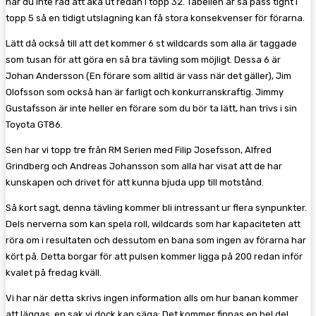
har du inte råd att åka ut redan i topp 32. Tabellen är så pass tight i
topp 5 så en tidigt utslagning kan få stora konsekvenser för förarna.
Lätt då också till att det kommer 6 st wildcards som alla är taggade
som tusan för att göra en så bra tävling som möjligt. Dessa 6 är
Johan Andersson (En förare som alltid är vass när det gäller), Jim
Olofsson som också han är farligt och konkurranskraftig. Jimmy
Gustafsson är inte heller en förare som du bör ta lätt, han trivs i sin
Toyota GT86.
Sen har vi topp tre från RM Serien med Filip Josefsson, Alfred
Grindberg och Andreas Johansson som alla har visat att de har
kunskapen och drivet för att kunna bjuda upp till motstånd.
Så kort sagt, denna tävling kommer bli intressant ur flera synpunkter.
Dels nerverna som kan spela roll, wildcards som har kapaciteten att
röra om i resultaten och dessutom en bana som ingen av förarna har
kört på. Detta borgar för att pulsen kommer ligga på 200 redan inför
kvalet på fredag kväll.
Vi har när detta skrivs ingen information alls om hur banan kommer
att läggas, en sak vi dock kan säga: Det kommer finnas en hel del