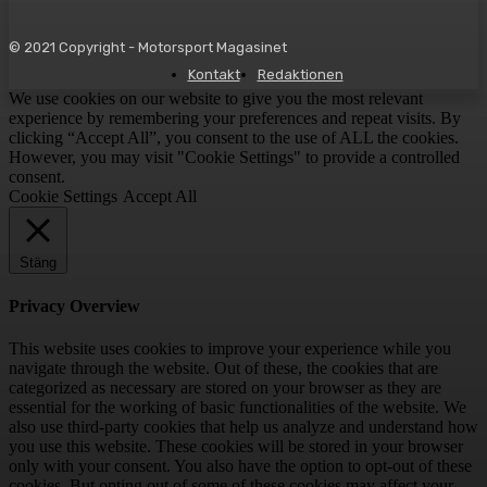
© 2021 Copyright - Motorsport Magasinet
Kontakt
Redaktionen
We use cookies on our website to give you the most relevant
experience by remembering your preferences and repeat visits. By
clicking “Accept All”, you consent to the use of ALL the cookies.
However, you may visit "Cookie Settings" to provide a controlled
consent.
Cookie Settings
Accept All
Stäng
Privacy Overview
This website uses cookies to improve your experience while you
navigate through the website. Out of these, the cookies that are
categorized as necessary are stored on your browser as they are
essential for the working of basic functionalities of the website. We
also use third-party cookies that help us analyze and understand how
you use this website. These cookies will be stored in your browser
only with your consent. You also have the option to opt-out of these
cookies. But opting out of some of these cookies may affect your