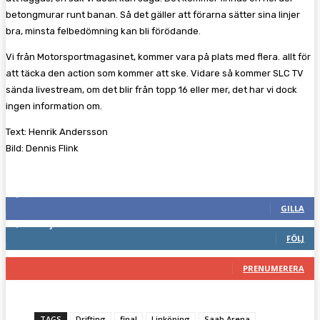
betongmurar runt banan. Så det gäller att förarna sätter sina linjer
bra, minsta felbedömning kan bli förödande.
Vi från Motorsportmagasinet, kommer vara på plats med flera. allt för
att täcka den action som kommer att ske. Vidare så kommer SLC TV
sända livestream, om det blir från topp 16 eller mer, det har vi dock
ingen information om.
Text: Henrik Andersson
Bild: Dennis Flink
Följ oss gärna
2,287
Fans
GILLA
1,745
Följare
FÖLJ
117
Prenumeranter
PRENUMERERA
TAGS
Drifting
final
Linköping
Saab Arena