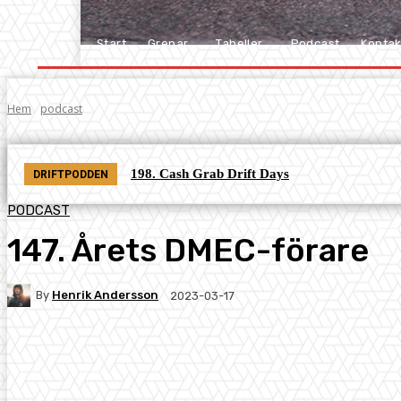
Start
Grenar
Tabeller
Podcast
Kontak
Hem
podcast
198. Cash Grab Drift Days
DRIFTPODDEN
PODCAST
147. Årets DMEC-förare
By
Henrik Andersson
2023-03-17
Facebook
Twitter
Pinterest
WhatsA