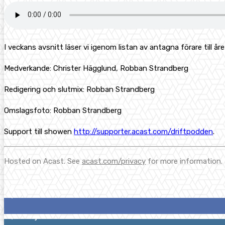
I veckans avsnitt läser vi igenom listan av antagna förare till
Medverkande: Christer Hägglund, Robban Strandberg
Redigering och slutmix: Robban Strandberg
Omslagsfoto: Robban Strandberg
Support till showen
http://supporter.acast.com/driftpodden
.
Hosted on Acast. See
acast.com/privacy
for more information.
Följ oss gärna
2,287
Fans
1,744
Följare