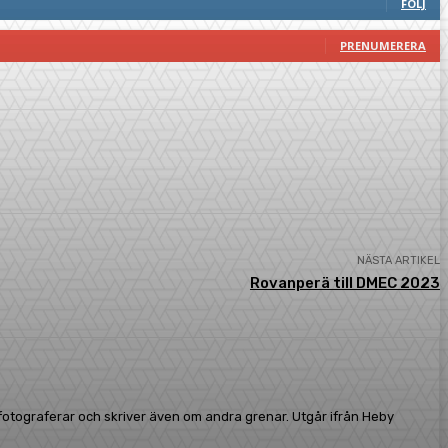
FÖLJ
PRENUMERERA
NÄSTA ARTIKEL
Rovanperä till DMEC 2023
, fotograferar och skriver även om andra grenar. Utgår ifrån Heby