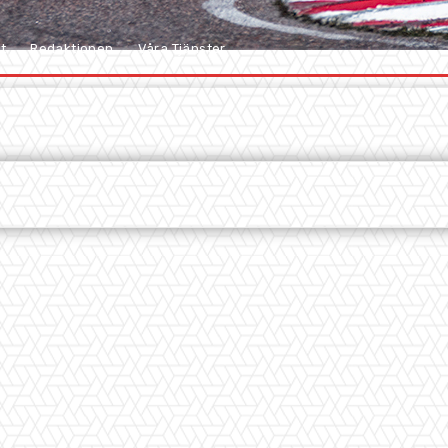
t
Redaktionen
Våra Tjänster
pp