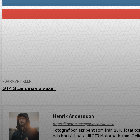
117
Prenumeranter
Dela
Facebook
Twitter
Pint
FÖRRA ARTIKELN
GT4 Scandinavia växer
Henrik Andersson
https://www.motorsportmagasinet.se
Fotograf och skribent som från 2010 fotat och
och har rätt nära till GTR Motorpark samt Gel