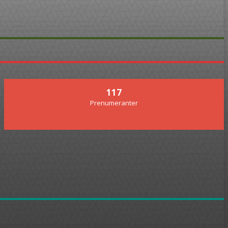
117
Prenumeranter