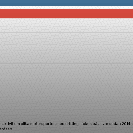
erest
WhatsApp
 skrivit om olika motorsporter, med drifting i fokus på allvar sedan 2014
leråsen.