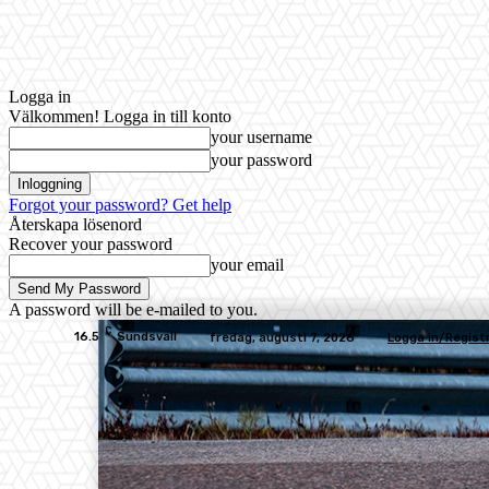
Logga in
Välkommen! Logga in till konto
your username
your password
Forgot your password? Get help
Återskapa lösenord
Recover your password
your email
A password will be e-mailed to you.
C
16.5
Sundsvall
fredag, augusti 7, 2026
Logga in/Regist