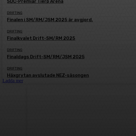
SDC-Premiär Tierp Arena
DRIFTING
Finalen i SM/RM/JSM 2025 är avgjord.
DRIFTING
Finalkvalet Drift-SM/RM 2025
DRIFTING
Finaldags Drift-SM/RM/JSM 2025
DRIFTING
Häxgrytan avslutade NEZ-säsongen
Ladda mer