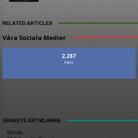
RELATED ARTICLES
Våra Sociala Medier
2,287
Fans
SENASTE ARTIKLARNA
DRIFTING