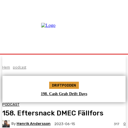
Hem
podcast
DRIFTPODDEN
198. Cash Grab Drift Days
PODCAST
158. Eftersnack DMEC Fällfors
By
Henrik Andersson
0
2023-06-15
317