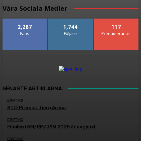
Våra Sociala Medier
2,287
1,744
117
Fans
Följare
Prenumeranter
SENASTE ARTIKLARNA
DRIFTING
SDC-Premiär Tierp Arena
DRIFTING
Finalen i SM/RM/JSM 2025 är avgjord.
DRIFTING