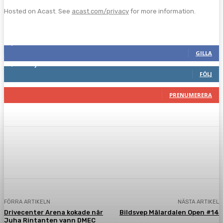
Hosted on Acast. See
acast.com/privacy
for more information.
Följ oss gärna
2,287
Fans
GILLA
1,744
Följare
FÖLJ
117
Prenumeranter
PRENUMERERA
Facebook
Twitter
Pinterest
WhatsA
FÖRRA ARTIKELN
NÄSTA ARTIKEL
Drivecenter Arena kokade när
Bildsvep Mälardalen Open #14
Juha Rintanten vann DMEC