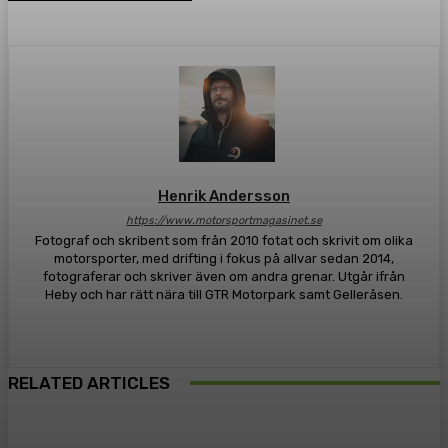
Henrik Andersson
https://www.motorsportmagasinet.se
Fotograf och skribent som från 2010 fotat och skrivit om olika
motorsporter, med drifting i fokus på allvar sedan 2014,
fotograferar och skriver även om andra grenar. Utgår ifrån
Heby och har rätt nära till GTR Motorpark samt Gelleråsen.
RELATED ARTICLES