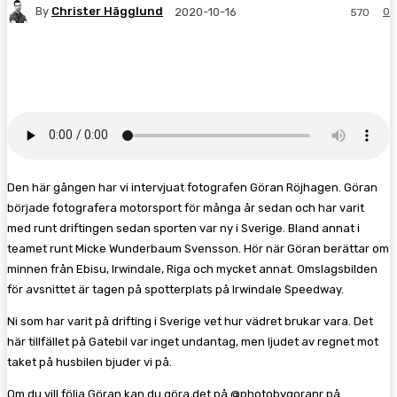
By
Christer Hägglund
0
2020-10-16
570
Facebook
Twitter
Pinterest
WhatsA
Den här gången har vi intervjuat fotografen Göran Röjhagen. Göran
började fotografera motorsport för många år sedan och har varit
med runt driftingen sedan sporten var ny i Sverige. Bland annat i
teamet runt Micke Wunderbaum Svensson. Hör när Göran berättar om
minnen från Ebisu, Irwindale, Riga och mycket annat. Omslagsbilden
för avsnittet är tagen på spotterplats på Irwindale Speedway.
Ni som har varit på drifting i Sverige vet hur vädret brukar vara. Det
här tillfället på Gatebil var inget undantag, men ljudet av regnet mot
taket på husbilen bjuder vi på.
Om du vill följa Göran kan du göra det på @photobygoranr på