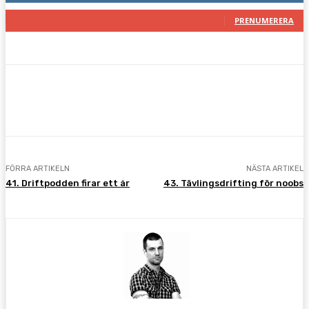
117
Prenumeranter
PRENUMERERA
Facebook
Twitter
Pinterest
WhatsA
FÖRRA ARTIKELN
NÄSTA ARTIKEL
41. Driftpodden firar ett år
43. Tävlingsdrifting för noobs