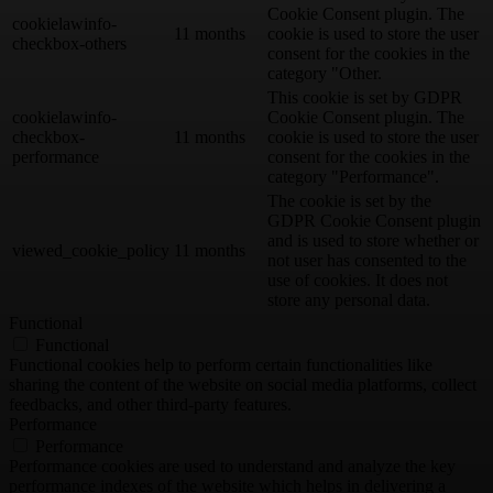
Cookie Consent plugin. The
cookielawinfo-
11 months
cookie is used to store the user
checkbox-others
consent for the cookies in the
category "Other.
This cookie is set by GDPR
cookielawinfo-
Cookie Consent plugin. The
checkbox-
11 months
cookie is used to store the user
performance
consent for the cookies in the
category "Performance".
The cookie is set by the
GDPR Cookie Consent plugin
and is used to store whether or
viewed_cookie_policy
11 months
not user has consented to the
use of cookies. It does not
store any personal data.
Functional
Functional
Functional cookies help to perform certain functionalities like
sharing the content of the website on social media platforms, collect
feedbacks, and other third-party features.
Performance
Performance
Performance cookies are used to understand and analyze the key
performance indexes of the website which helps in delivering a