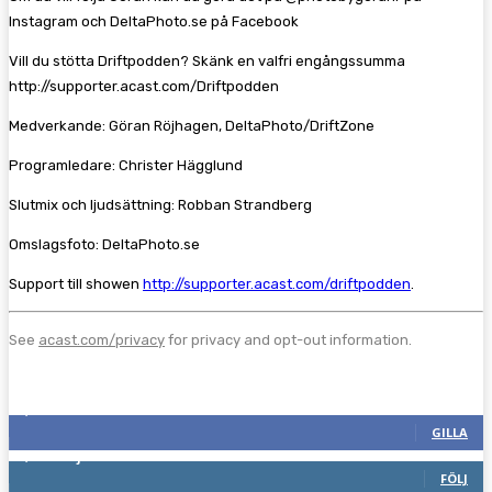
Instagram och DeltaPhoto.se på Facebook
Vill du stötta Driftpodden? Skänk en valfri engångssumma
http://supporter.acast.com/Driftpodden
Medverkande: Göran Röjhagen, DeltaPhoto/DriftZone
Programledare: Christer Hägglund
Slutmix och ljudsättning: Robban Strandberg
Omslagsfoto: DeltaPhoto.se
Support till showen
http://supporter.acast.com/driftpodden
.
See
acast.com/privacy
for privacy and opt-out information.
Följ oss gärna
2,286
Fans
GILLA
1,746
Följare
FÖLJ