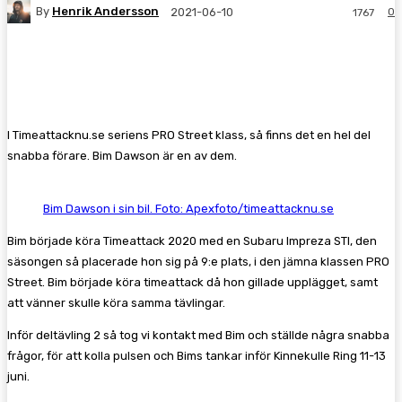
By
Henrik Andersson
0
2021-06-10
1767
Facebook
Twitter
Pinterest
WhatsA
I Timeattacknu.se seriens PRO Street klass, så finns det en hel del
snabba förare. Bim Dawson är en av dem.
Bim Dawson i sin bil. Foto: Apexfoto/timeattacknu.se
Bim började köra Timeattack 2020 med en Subaru Impreza STI, den
säsongen så placerade hon sig på 9:e plats, i den jämna klassen PRO
Street. Bim började köra timeattack då hon gillade upplägget, samt
att vänner skulle köra samma tävlingar.
Inför deltävling 2 så tog vi kontakt med Bim och ställde några snabba
frågor, för att kolla pulsen och Bims tankar inför Kinnekulle Ring 11-13
juni.