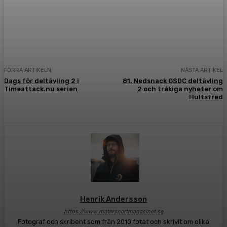
Facebook
Twitter
Pinterest
WhatsA
FÖRRA ARTIKELN
NÄSTA ARTIKEL
Dags för deltävling 2 i
81. Nedsnack GSDC deltävling
Timeattack.nu serien
2 och tråkiga nyheter om
Hultsfred
Henrik Andersson
https://www.motorsportmagasinet.se
Fotograf och skribent som från 2010 fotat och skrivit om olika