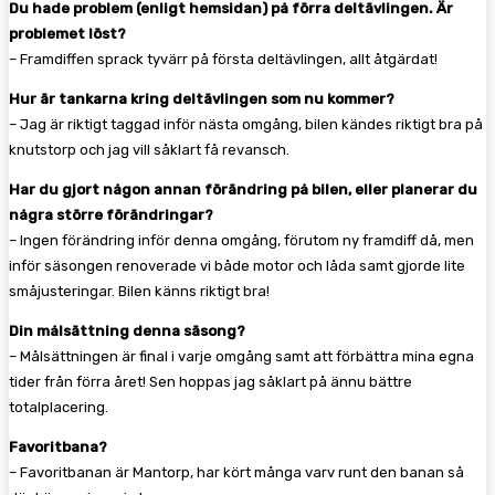
Du hade problem (enligt hemsidan) på förra deltävlingen. Är
problemet löst?
– Framdiffen sprack tyvärr på första deltävlingen, allt åtgärdat!
Hur är tankarna kring deltävlingen som nu kommer?
– Jag är riktigt taggad inför nästa omgång, bilen kändes riktigt bra på
knutstorp och jag vill såklart få revansch.
Har du gjort någon annan förändring på bilen, eller planerar du
några större förändringar?
– Ingen förändring inför denna omgång, förutom ny framdiff då, men
inför säsongen renoverade vi både motor och låda samt gjorde lite
småjusteringar. Bilen känns riktigt bra!
Din målsättning denna säsong?
– Målsättningen är final i varje omgång samt att förbättra mina egna
tider från förra året! Sen hoppas jag såklart på ännu bättre
totalplacering.
Favoritbana?
– Favoritbanan är Mantorp, har kört många varv runt den banan så