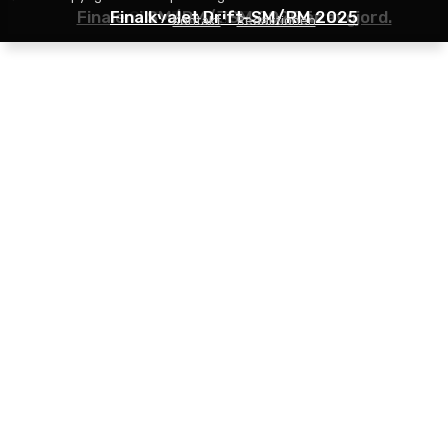
Finalen i SM/RM/JSM 2025 är avgjord.
Finalkvalet Drift-SM/RM 2025
SDC-Premiär Tierp Arena
Kontakt
Redaktionen