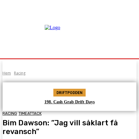
Hem
Racing
DRIFTPODDEN
198. Cash Grab Drift Days
RACING
TIMEATTACK
Bim Dawson: ”Jag vill såklart få
revansch”