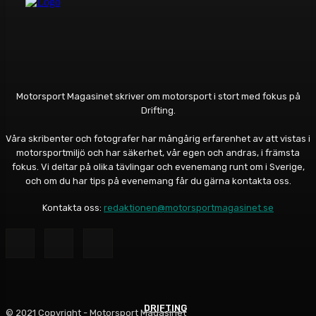
Motorsport Magasinet skriver om motorsport i stort med fokus på
Drifting.
Våra skribenter och fotografer har mångårig erfarenhet av att vistas i
motorsportmiljö och har säkerhet, vår egen och andras, i främsta
fokus. Vi deltar på olika tävlingar och evenemang runt om i Sverige,
och om du har tips på evenemang får du gärna kontakta oss.
Kontakta oss:
redaktionen@motorsportmagasinet.se
DRIFTING
DRIFTING
DRIFTING
© 2021 Copyright - Motorsport Magasinet