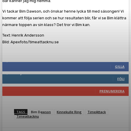
där känner jag mig hemma.
Vi tackar Bim Dawson, och önskar henne lycka till med säsongen! Vi
kommer att följa serien och se hur resultaten blir, får vi se Bim klättra
närmare toppen av sin klass? Det tror vi Bim kan.
Text: Henrik Andersson
Bild: Apexfoto/timeattacknu.se
Följ oss gärna
2,287
Fans
GILLA
1,744
Följare
FÖLJ
117
Prenumeranter
PRENUMERERA
TAGS
Bim Dawson
Kinnekulle Ring
TimeAttack
Timeattacknu