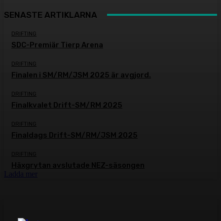
SENASTE ARTIKLARNA
DRIFTING
SDC-Premiär Tierp Arena
DRIFTING
Finalen i SM/RM/JSM 2025 är avgjord.
DRIFTING
Finalkvalet Drift-SM/RM 2025
DRIFTING
Finaldags Drift-SM/RM/JSM 2025
DRIFTING
Häxgrytan avslutade NEZ-säsongen
Ladda mer