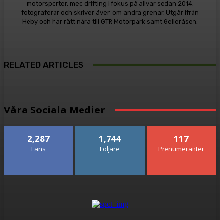
motorsporter, med drifting i fokus på allvar sedan 2014,
fotograferar och skriver även om andra grenar. Utgår ifrån
Heby och har rätt nära till GTR Motorpark samt Gelleråsen.
RELATED ARTICLES
Våra Sociala Medier
2,287
1,744
117
Fans
Följare
Prenumeranter