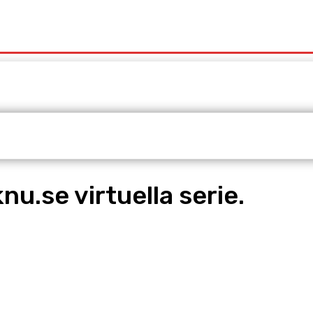
t
Redaktionen
Våra Tjänster
nu.se virtuella serie.
pp