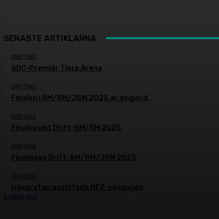
SENASTE ARTIKLARNA
DRIFTING
SDC-Premiär Tierp Arena
DRIFTING
Finalen i SM/RM/JSM 2025 är avgjord.
DRIFTING
Finalkvalet Drift-SM/RM 2025
DRIFTING
Finaldags Drift-SM/RM/JSM 2025
DRIFTING
Häxgrytan avslutade NEZ-säsongen
Ladda mer