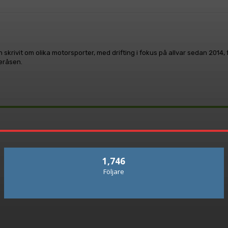
 skrivit om olika motorsporter, med drifting i fokus på allvar sedan 2014
leråsen.
1,746
Följare