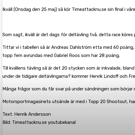
Ikväll (Onsdag den 25 maj) så kör Timeattacknu.se sin final i våren
Som sagt, ikväll är det dags för deltävling två. detta race kör
Tittar vi i tabellen så är Andreas Dahlström etta med 60 poäng
topp fem avrundas med Gabriel Roos som har 28 poäng.
Till kvällens tävling så är det 20 stycken som är inkvalade, bla
under de tidigare deltävlingarna? kommer Henrik Lindoff och Fre
Många frågor som du får svar på under sändningen som börjar 
Motorsportmagasinets utsände är med i Topp 20 Shootout, han ko
Text: Henrik Andersson
Bild: Timeattacknu.se youtubekanal