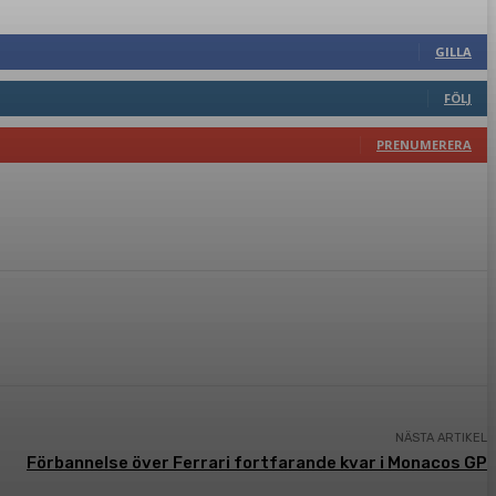
GILLA
FÖLJ
PRENUMERERA
NÄSTA ARTIKEL
Förbannelse över Ferrari fortfarande kvar i Monacos GP