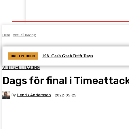
Start
Grenar
Tabeller
Podcast
Kontak
Hem
Virtuell Racing
198. Cash Grab Drift Days
DRIFTPODDEN
VIRTUELL RACING
Dags för final i Timeattack
By
Henrik Andersson
2022-05-25
Facebook
Twitter
Pinterest
WhatsA