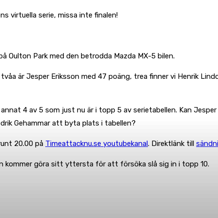
s virtuella serie, missa inte finalen!
es på Oulton Park med den betrodda Mazda MX-5 bilen.
, tvåa är Jesper Eriksson med 47 poäng, trea finner vi Henrik Li
nd annat 4 av 5 som just nu är i topp 5 av serietabellen. Kan Jesp
drik Gehammar att byta plats i tabellen?
runt 20.00 på
Timeattacknu.se youtubekanal
. Direktlänk till
sändn
mmer göra sitt yttersta för att försöka slå sig in i topp 10.