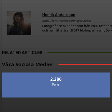
Henrik Andersson
https://www.motorsportmagasinet.se
Fotograf och skribent som från 2010 fotat och
och har rätt nära till GTR Motorpark samt Gel
RELATED ARTICLES
Våra Sociala Medier
2,286
Fans