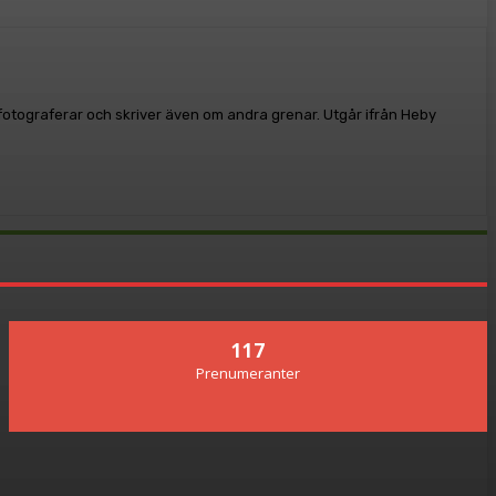
, fotograferar och skriver även om andra grenar. Utgår ifrån Heby
117
Prenumeranter