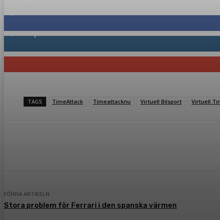
Följ oss gärna
2,286
Fans
1,746
Följare
117
Prenumeranter
TAGS
TimeAttack
Timeattacknu
Virtuell Bilsport
Virtuell T
Dela
Facebook
Twitter
Pint
FÖRRA ARTIKELN
Stora problem för Ferrari i den spanska värmen