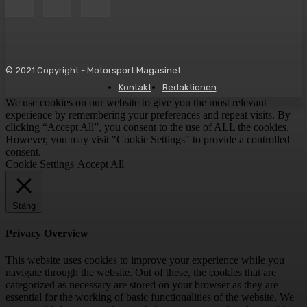
© 2021 Copyright - Motorsport Magasinet
Kontakt
Redaktionen
We use cookies on our website to give you the most relevant
experience by remembering your preferences and repeat visits. By
clicking “Accept All”, you consent to the use of ALL the cookies.
However, you may visit "Cookie Settings" to provide a controlled
consent.
Cookie Settings
Accept All
Stäng
Privacy Overview
This website uses cookies to improve your experience while you
navigate through the website. Out of these, the cookies that are
categorized as necessary are stored on your browser as they are
essential for the working of basic functionalities of the website. We