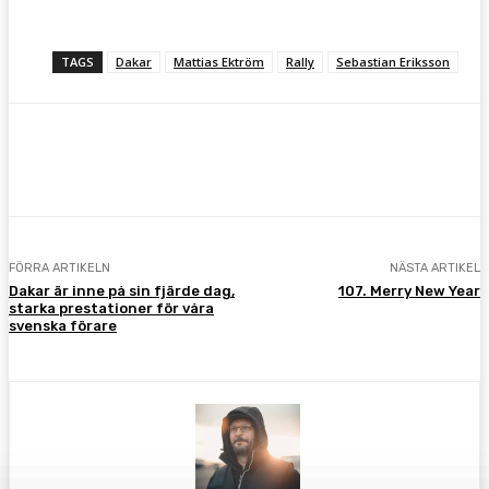
TAGS
Dakar
Mattias Ektröm
Rally
Sebastian Eriksson
Facebook
Twitter
Pinterest
WhatsA
FÖRRA ARTIKELN
NÄSTA ARTIKEL
Dakar är inne på sin fjärde dag,
107. Merry New Year
starka prestationer för våra
svenska förare