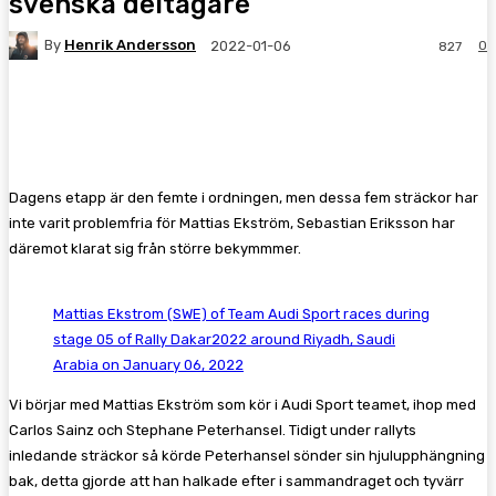
svenska deltagare
By
Henrik Andersson
0
2022-01-06
827
Facebook
Twitter
Pinterest
WhatsA
Dagens etapp är den femte i ordningen, men dessa fem sträckor har
inte varit problemfria för Mattias Ekström, Sebastian Eriksson har
däremot klarat sig från större bekymmmer.
Mattias Ekstrom (SWE) of Team Audi Sport races during
stage 05 of Rally Dakar2022 around Riyadh, Saudi
Arabia on January 06, 2022
Vi börjar med Mattias Ekström som kör i Audi Sport teamet, ihop med
Carlos Sainz och Stephane Peterhansel. Tidigt under rallyts
inledande sträckor så körde Peterhansel sönder sin hjulupphängning
bak, detta gjorde att han halkade efter i sammandraget och tyvärr