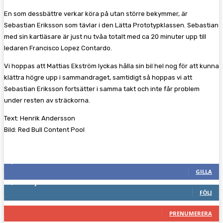
En som dessbättre verkar köra på utan större bekymmer, är
Sebastian Eriksson som tävlar i den Lätta Prototypklassen. Sebastian
med sin kartläsare är just nu tvåa totalt med ca 20 minuter upp till
ledaren Francisco Lopez Contardo.
Vi hoppas att Mattias Ekström lyckas hålla sin bil hel nog för att kunna
klättra högre upp i sammandraget, samtidigt så hoppas vi att
Sebastian Eriksson fortsätter i samma takt och inte får problem
under resten av sträckorna.
Text: Henrik Andersson
Bild: Red Bull Content Pool
Följ oss gärna
2,286
Fans
GILLA
1,745
Följare
FÖLJ
117
Prenumeranter
PRENUMERERA