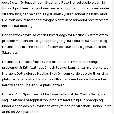
också utanför toppstriden. Stephane Peterhansel skulle tyvärr få
fortsatt problem med just den bakre hjulupphängningen även under
sträcka fyra, denna gång så går även kylaren sönder på hans Audi RS
Q e-tron och Peterhansel tvingas vänta in reservdelar som teamets
hjälpbil bär med sig.
Under sträcka fyra så var det tyvärr dags för Mattias Ekström att få
problem med sin bakre hjulupphängning, tur i oturen så klarade sig
Mattias med mindre skador på bilen och kunde ta sig imål, dock på
32:a plats.
Mattias sa i en kort filmsekvens att det är ett mindre bakslag,
problemet är lätt fixat i depån och teamet kommer ta nya starka tag
imorgon. Detta gjorde Mattias Ekström som körde upp sig till en 21:a
plats på dagens sträcka. Mattias tillsamans med sin kartläsare Emil
Bergkvist är nu på en 16:e plats i totalen.
Oturen i Audi Sport teamet tar tyvärr inte slut där Carlos Sainz, som
såg ut att vara ostoppbar fick problem med sin hjulupphängning
under dagen och blev tvungen att byta den på sträckan. Carlos Sainz
är nu på 22:a plats totalt.