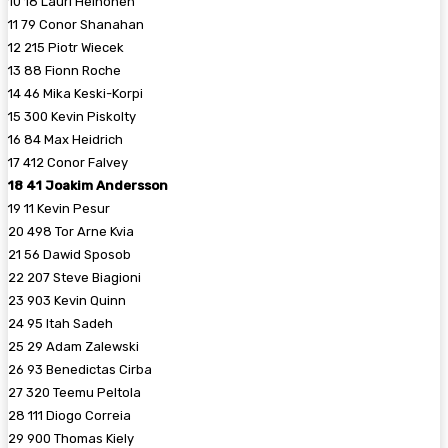
10 18 Lauri Heinonen
11 79 Conor Shanahan
12 215 Piotr Wiecek
13 88 Fionn Roche
14 46 Mika Keski-Korpi
15 300 Kevin Piskolty
16 84 Max Heidrich
17 412 Conor Falvey
18 41 Joakim Andersson
19 11 Kevin Pesur
20 498 Tor Arne Kvia
21 56 Dawid Sposob
22 207 Steve Biagioni
23 903 Kevin Quinn
24 95 Itah Sadeh
25 29 Adam Zalewski
26 93 Benedictas Cirba
27 320 Teemu Peltola
28 111 Diogo Correia
29 900 Thomas Kiely