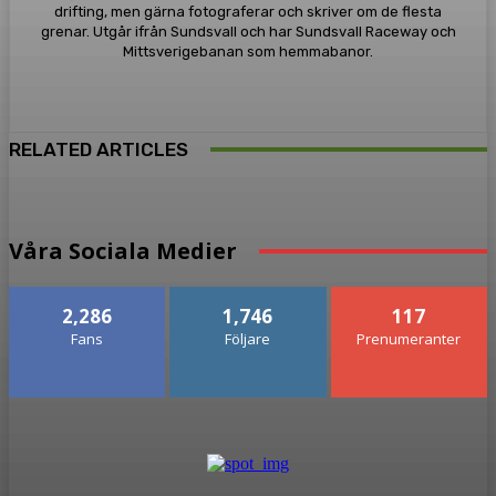
drifting, men gärna fotograferar och skriver om de flesta
grenar. Utgår ifrån Sundsvall och har Sundsvall Raceway och
Mittsverigebanan som hemmabanor.
RELATED ARTICLES
Våra Sociala Medier
2,286
1,746
117
Fans
Följare
Prenumeranter