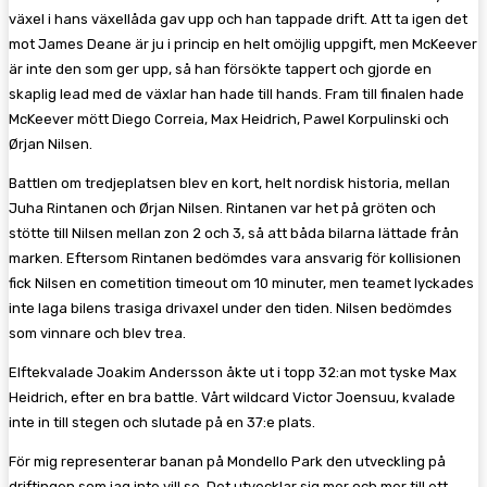
växel i hans växellåda gav upp och han tappade drift. Att ta igen det
mot James Deane är ju i princip en helt omöjlig uppgift, men McKeever
är inte den som ger upp, så han försökte tappert och gjorde en
skaplig lead med de växlar han hade till hands. Fram till finalen hade
McKeever mött Diego Correia, Max Heidrich, Pawel Korpulinski och
Ørjan Nilsen.
Battlen om tredjeplatsen blev en kort, helt nordisk historia, mellan
Juha Rintanen och Ørjan Nilsen. Rintanen var het på gröten och
stötte till Nilsen mellan zon 2 och 3, så att båda bilarna lättade från
marken. Eftersom Rintanen bedömdes vara ansvarig för kollisionen
fick Nilsen en cometition timeout om 10 minuter, men teamet lyckades
inte laga bilens trasiga drivaxel under den tiden. Nilsen bedömdes
som vinnare och blev trea.
Elftekvalade Joakim Andersson åkte ut i topp 32:an mot tyske Max
Heidrich, efter en bra battle. Vårt wildcard Victor Joensuu, kvalade
inte in till stegen och slutade på en 37:e plats.
För mig representerar banan på Mondello Park den utveckling på
driftingen som jag inte vill se. Det utvecklar sig mer och mer till ett