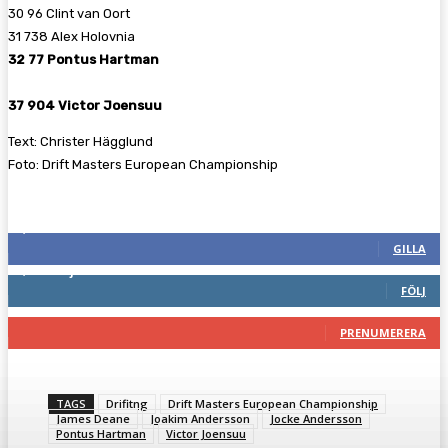
30 96 Clint van Oort
31 738 Alex Holovnia
32 77 Pontus Hartman
37 904 Victor Joensuu
Text: Christer Hägglund
Foto: Drift Masters European Championship
Följ oss gärna
2,286
Fans
GILLA
1,746
Följare
FÖLJ
117
Prenumeranter
PRENUMERERA
TAGS
Drifitng
Drift Masters European Championship
James Deane
Joakim Andersson
Jocke Andersson
Pontus Hartman
Victor Joensuu