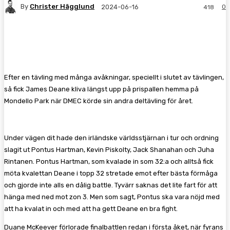
By
Christer Hägglund
0
2024-06-16
418
Facebook
Twitter
Pinterest
WhatsA
Efter en tävling med många avåkningar, speciellt i slutet av tävlingen,
så fick James Deane kliva längst upp på prispallen hemma på
Mondello Park när DMEC körde sin andra deltävling för året.
Under vägen dit hade den irländske världsstjärnan i tur och ordning
slagit ut Pontus Hartman, Kevin Piskolty, Jack Shanahan och Juha
Rintanen. Pontus Hartman, som kvalade in som 32:a och alltså fick
möta kvalettan Deane i topp 32 stretade emot efter bästa förmåga
och gjorde inte alls en dålig battle. Tyvärr saknas det lite fart för att
hänga med ned mot zon 3. Men som sagt, Pontus ska vara nöjd med
att ha kvalat in och med att ha gett Deane en bra fight.
Duane McKeever förlorade finalbattlen redan i första åket, när fyrans