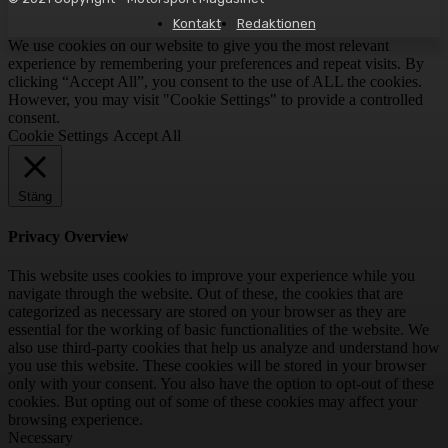
Kontakt
Redaktionen
We use cookies on our website to give you the most relevant
experience by remembering your preferences and repeat visits. By
clicking “Accept All”, you consent to the use of ALL the cookies.
However, you may visit "Cookie Settings" to provide a controlled
consent.
Cookie Settings
Accept All
Stäng
Privacy Overview
This website uses cookies to improve your experience while you
navigate through the website. Out of these, the cookies that are
categorized as necessary are stored on your browser as they are
essential for the working of basic functionalities of the website. We
also use third-party cookies that help us analyze and understand how
you use this website. These cookies will be stored in your browser
only with your consent. You also have the option to opt-out of these
cookies. But opting out of some of these cookies may affect your
browsing experience.
Necessary