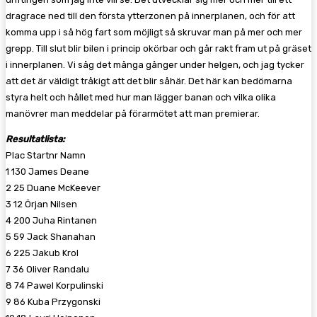
dragrace ned till den första ytterzonen på innerplanen, och för att
komma upp i så hög fart som möjligt så skruvar man på mer och mer
grepp. Till slut blir bilen i princip okörbar och går rakt fram ut på gräset
i innerplanen. Vi såg det många gånger under helgen, och jag tycker
att det är väldigt tråkigt att det blir såhär. Det här kan bedömarna
styra helt och hållet med hur man lägger banan och vilka olika
manövrer man meddelar på förarmötet att man premierar.
Resultatlista:
Plac Startnr Namn
1 130 James Deane
2 25 Duane McKeever
3 12 Örjan Nilsen
4 200 Juha Rintanen
5 59 Jack Shanahan
6 225 Jakub Krol
7 36 Oliver Randalu
8 74 Pawel Korpulinski
9 86 Kuba Przygonski