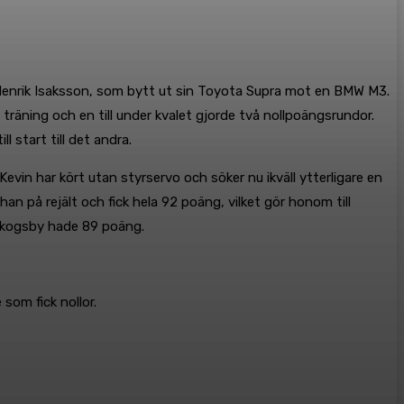
r Henrik Isaksson, som bytt ut sin Toyota Supra mot en BMW M3.
 träning och en till under kvalet gjorde två nollpoängsrundor.
 start till det andra.
evin har kört utan styrservo och söker nu ikväll ytterligare en
han på rejält och fick hela 92 poäng, vilket gör honom till
 Skogsby hade 89 poäng.
som fick nollor.