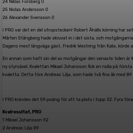
24 Niklas Forsberg 0
25 Niclas Andersson 0
26 Alexander Svensson 0
I PRO var det en del utropstecken! Robert Åhälls körning har s
Mårten Stångberg hade skruvat in i det sista, och motgångarna vi
Dagens mest långväga gäst, Fredrik Westring från Kalix, körde av 
En annan som haft sin del av motgångar den senaste tiden är Kevi
ny styrväxel. Kvalettan Mikael Johansson fick en nolla på första 
kvaletta. Detta före Andreas Lilja, som hade två fina åk med
I PRO krävdes det 59 poäng för att ta plats i topp 32. Fyra förar
Kvalresultat, PRO
1 Mikael Johansson 92
2 Andreas Lilja 89