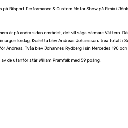
ries på Bilsport Performance & Custom Motor Show på Elmia i Jönk
a är på andra sidan området, det vill säga närmare Vättern. Där 
n imorgon lördag. Kvaletta blev Andreas Johansson, trea totalt 
 år för Andreas. Tvåa blev Johannes Rydberg i sin Mercedes 190 och
t av de utanför står William Pramfalk med 59 poäng.