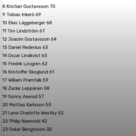
8 Kristian Gustavsson 70
9 Tobias Inkerö 69
10 Elias Läggeberger 68
11 Tim Lindström 67
12 Joacim Gustavsson 64
13 Daniel Redenius 63
14 Oscar Lindkvist 63
15 Fredrik Lövgren 62
16 Kristoffer Skoglund 61
17 William Pramfalk 59
18 Zacke Leppänen 58
19 Sonny Axerud 57
20 Mattias Karlsson 53
21 Lena Charlotte Westby 52
22 Philip Nawrocki 42
23 Oskar Bengtsson 30