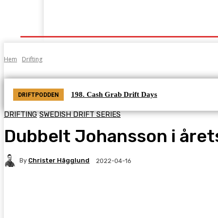
Start
Grenar
Tabeller
Podcast
Kontak
Hem
Drifting
198. Cash Grab Drift Days
DRIFTPODDEN
DRIFTING
SWEDISH DRIFT SERIES
Dubbelt Johansson i årets
By
Christer Hägglund
2022-04-16
Facebook
Twitter
Pinterest
WhatsA