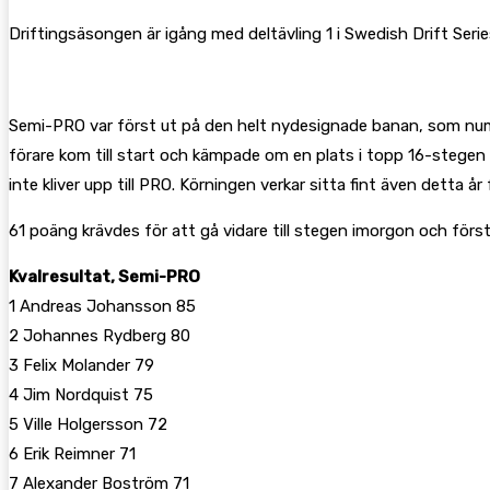
Driftingsäsongen är igång med deltävling 1 i Swedish Drift Se
Semi-PRO var först ut på den helt nydesignade banan, som numer
förare kom till start och kämpade om en plats i topp 16-stege
inte kliver upp till PRO. Körningen verkar sitta fint även detta
61 poäng krävdes för att gå vidare till stegen imorgon och förs
Kvalresultat, Semi-PRO
1 Andreas Johansson 85
2 Johannes Rydberg 80
3 Felix Molander 79
4 Jim Nordquist 75
5 Ville Holgersson 72
6 Erik Reimner 71
7 Alexander Boström 71