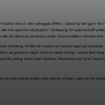
ett mycket bra ut i den nybyggda BMW:n. Likaså har det gjort fö
lle inte upphöra väl på plats i Jönköping. En rejäl murträff under
allt att döma av sin kardan under första kvalåket och kom inte till
n Brunberg. Hittills har mycket av fokuset legat på styrväxlar. K
åket, på grund av något form av haveri i lineup. I andra åket drog 
 89 och 86 poäng. Även trean Mathias Johansson och fyran David
e som fick poäng i kvalet står utanför stegen, samt de tre förare 