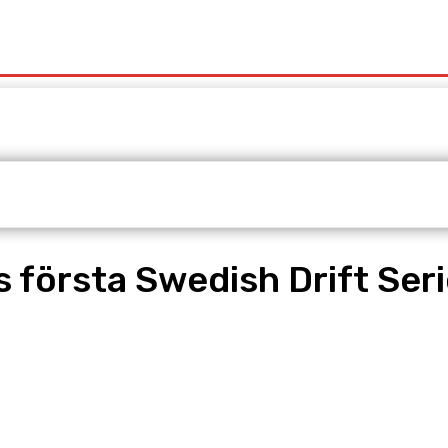
t
Redaktionen
Våra Tjänster
 första Swedish Drift Seri
pp