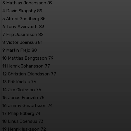
3 Mathias Johansson 89
4 David Skogsby 89
5 Alfred Grindberg 85
6 Tony Averstedt 83
7 Filip Josefsson 82
8 Victor Joensuu 81
9 Martin Frejd 80
10 Mattias Bengtsson 79
11 Henrik Johansson 77
12 Christian Erlandsson 77
13 Erik Kadikis 76
14 Jim Olofsson 76
15 Jonas Franzén 75
16 Jimmy Gustafsson 74
17 Philip Edberg 74
18 Linus Joensuu 73
19 Henrik Isaksson 72