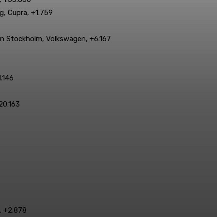
g, Cupra, +1.759
 Stockholm, Volkswagen, +6.167
.146
20.163
, +2.878