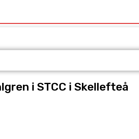
t
Redaktionen
Våra Tjänster
gren i STCC i Skellefteå
pp