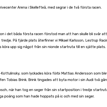
ecenter Arena i Skellefteå, med segrar i de två första racen.
on i det båda första racen förstod man att han skulle bli svår at
tredje. På fjärde plats återfinner vi Mikael Karlsson, Lestrup Ra
köra upp sig något från sin nionde startruta till en sjätte plats.
-Kottulinsky, som lyckades köra förbi Mattias Andersson som blev
n Tobias Brink. Brink tingades att byta motor i sin Audi två gån
sch, när han tog en seger från sin startposition i tredje startrut
många poäng som han hade hoppats på ic och med sin seger.