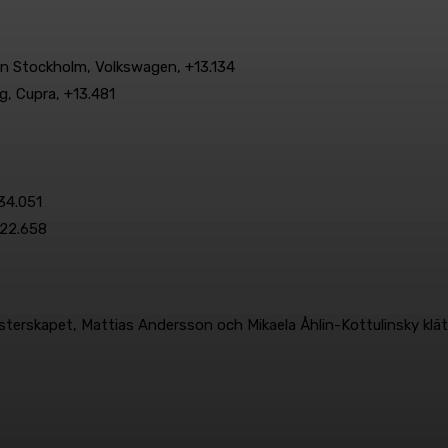
 Stockholm, Volkswagen, +13.134
g, Cupra, +13.481
34.051
:22.658
terskapet, Mattias Andersson och Mikaela Åhlin-Kottulinsky klä