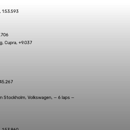
 1:53.593
.706
g, Cupra, +9.037
45.267
 Stockholm, Volkswagen, — 6 laps —
 1:53.860