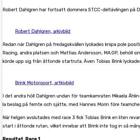
Robert Dahlgren har fortsatt dominera STCC-deltävlingen på Driv
Robert Dahlgren, arkivbild
Redan när Dahlgren på fredagskvällen lyckades knipa pole positi
Racing, andra platsen och Mattias Andersson, MA:GP, behöll sin 
körde upp sig från åttonde startruta. Även Tobias Brink lyckades 
Brink Motorsport, artkivbild
I det andra höll Dahlgren undan för teamkamraten Mikaela Åhlin
la beslag på femte och sjätte, med Hannes Morin före teamchefe
När helgen avslutades med race 3 fick Tobias Brink en liten revan
start i åttonde rutan, vilket innebar att Brink inte tog in så 
Resultat, Race 1