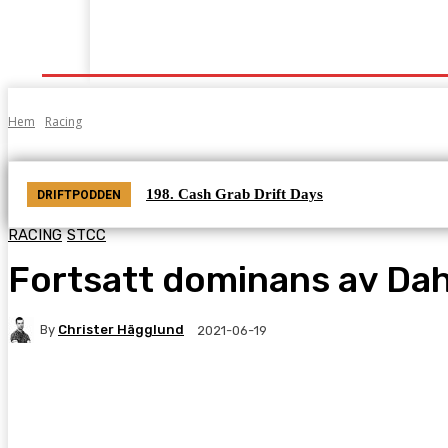
Start
Grenar
Tabeller
Podcast
Kontak
Hem
Racing
198. Cash Grab Drift Days
DRIFTPODDEN
RACING
STCC
Fortsatt dominans av Dahl
By
Christer Hägglund
2021-06-19
Facebook
Twitter
Pinterest
WhatsA