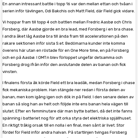
En annan intressant battle i topp 16 var den mellan ettan och tvåan i
serien inför tävlingen, Odi Bakchis och Matt Field, där Field gick vidare.
Vi hoppar fram till topp 4 och battlen mellan Fredric Aasbø och Chris
Forsberg, där Aasbø gjorde en bra lead, med Forsberg i en bra chase.
I andra åket låg Aasbø bra till ända fram till accelerationen på den
rakare sektionen inför sista S:et. Bedömarna kunder inte komma
överens här utan en röstade för en One More time, en på Forsberg
och en på Aasbø. I OMT:n blev förloppet ungefär detsamma och
Forsberg drog ifrån inför den avslutande delen av banan och fick
vinsten.
I finalens första åk körde Field ett bra leadåk, medan Forsberg i chase
fick mekaniska problem. Han stängde ner redan i första delen av
banan, men kom igång igen och dök in på Field. I den senare delen av
banan så slog han av helt och följde inte ens banan hela vägen till
slutet. Efter en femminutare där man bytte batteri, då det inte fanns
spänning i batteriet nog för att orka styra det elektriska spjällhuset.
En riktigt tråkig orsak till en nolla i en final, men sånt är livet. Stor
fördel för Field inför andra halvan. På startlinjen tvingas Forsberg