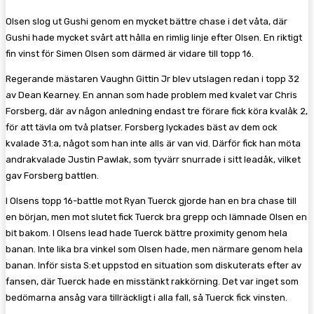
Olsen slog ut Gushi genom en mycket bättre chase i det våta, där
Gushi hade mycket svårt att hålla en rimlig linje efter Olsen. En riktigt
fin vinst för Simen Olsen som därmed är vidare till topp 16.
Regerande mästaren Vaughn Gittin Jr blev utslagen redan i topp 32
av Dean Kearney. En annan som hade problem med kvalet var Chris
Forsberg, där av någon anledning endast tre förare fick köra kvalåk 2,
för att tävla om två platser. Forsberg lyckades bäst av dem ock
kvalade 31:a, något som han inte alls är van vid. Därför fick han möta
andrakvalade Justin Pawlak, som tyvärr snurrade i sitt leadåk, vilket
gav Forsberg battlen.
I Olsens topp 16-battle mot Ryan Tuerck gjorde han en bra chase till
en början, men mot slutet fick Tuerck bra grepp och lämnade Olsen en
bit bakom. I Olsens lead hade Tuerck bättre proximity genom hela
banan. Inte lika bra vinkel som Olsen hade, men närmare genom hela
banan. Inför sista S:et uppstod en situation som diskuterats efter av
fansen, där Tuerck hade en misstänkt rakkörning. Det var inget som
bedömarna ansåg vara tillräckligt i alla fall, så Tuerck fick vinsten.