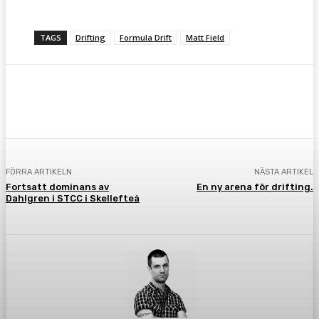
TAGS
Drifting
Formula Drift
Matt Field
Facebook
Twitter
Pinterest
WhatsA
FÖRRA ARTIKELN
NÄSTA ARTIKEL
Fortsatt dominans av
En ny arena för drifting.
Dahlgren i STCC i Skellefteå