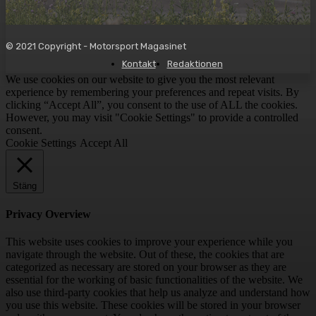
© 2021 Copyright - Motorsport Magasinet
Kontakt
Redaktionen
We use cookies on our website to give you the most relevant
experience by remembering your preferences and repeat visits. By
clicking “Accept All”, you consent to the use of ALL the cookies.
However, you may visit "Cookie Settings" to provide a controlled
consent.
Cookie Settings
Accept All
Stäng
Privacy Overview
This website uses cookies to improve your experience while you
navigate through the website. Out of these, the cookies that are
categorized as necessary are stored on your browser as they are
essential for the working of basic functionalities of the website. We
also use third-party cookies that help us analyze and understand how
you use this website. These cookies will be stored in your browser