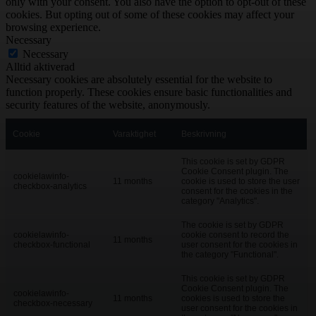
only with your consent. You also have the option to opt-out of these
cookies. But opting out of some of these cookies may affect your
browsing experience.
Necessary
Necessary
Alltid aktiverad
Necessary cookies are absolutely essential for the website to
function properly. These cookies ensure basic functionalities and
security features of the website, anonymously.
Cookie
Varaktighet
Beskrivning
This cookie is set by GDPR
Cookie Consent plugin. The
cookielawinfo-
11 months
cookie is used to store the user
checkbox-analytics
consent for the cookies in the
category "Analytics".
The cookie is set by GDPR
cookielawinfo-
cookie consent to record the
11 months
checkbox-functional
user consent for the cookies in
the category "Functional".
This cookie is set by GDPR
Cookie Consent plugin. The
cookielawinfo-
11 months
cookies is used to store the
checkbox-necessary
user consent for the cookies in