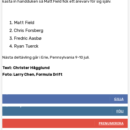
kasta in handduken så Matt Field fick ett ärevarv för sig själv.
Matt Field
Chris Forsberg
Fredric Aasbø
Ryan Tuerck
Nästa deltävling går i Erie, Pennsylvania 9-10 juli.
Text: Christer Hägglund
Foto: Larry Chen, Formula Drift
Följ oss gärna
2,286
Fans
GILLA
1,745
Följare
FÖLJ
117
Prenumeranter
PRENUMERERA