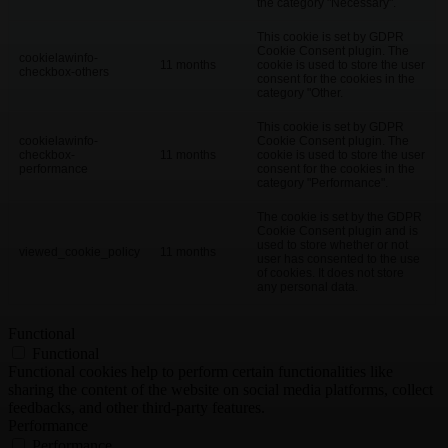
the category "Necessary".
This cookie is set by GDPR
Cookie Consent plugin. The
cookielawinfo-
11 months
cookie is used to store the user
checkbox-others
consent for the cookies in the
category "Other.
This cookie is set by GDPR
cookielawinfo-
Cookie Consent plugin. The
checkbox-
11 months
cookie is used to store the user
performance
consent for the cookies in the
category "Performance".
The cookie is set by the GDPR
Cookie Consent plugin and is
used to store whether or not
viewed_cookie_policy
11 months
user has consented to the use
of cookies. It does not store
any personal data.
Functional
Functional
Functional cookies help to perform certain functionalities like
sharing the content of the website on social media platforms, collect
feedbacks, and other third-party features.
Performance
Performance