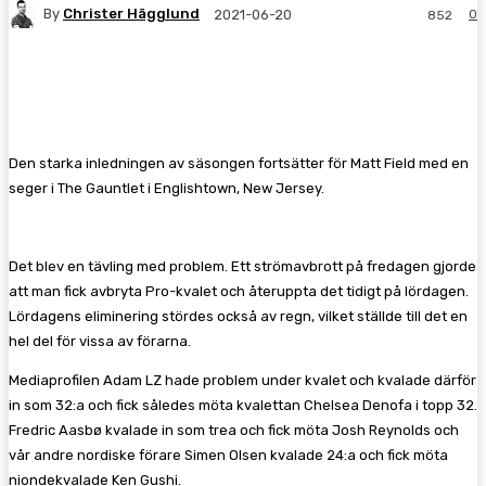
By
Christer Hägglund
0
2021-06-20
852
Facebook
Twitter
Pinterest
WhatsA
Den starka inledningen av säsongen fortsätter för Matt Field med en
seger i The Gauntlet i Englishtown, New Jersey.
Det blev en tävling med problem. Ett strömavbrott på fredagen gjorde
att man fick avbryta Pro-kvalet och återuppta det tidigt på lördagen.
Lördagens eliminering stördes också av regn, vilket ställde till det en
hel del för vissa av förarna.
Mediaprofilen Adam LZ hade problem under kvalet och kvalade därför
in som 32:a och fick således möta kvalettan Chelsea Denofa i topp 32.
Fredric Aasbø kvalade in som trea och fick möta Josh Reynolds och
vår andre nordiske förare Simen Olsen kvalade 24:a och fick möta
niondekvalade Ken Gushi.