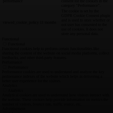
performance
consent for the cookies in the
category "Performance".
The cookie is set by the
GDPR Cookie Consent plugin
and is used to store whether or
viewed_cookie_policy
11 months
not user has consented to the
use of cookies. It does not
store any personal data.
Functional
Functional
Functional cookies help to perform certain functionalities like
sharing the content of the website on social media platforms, collect
feedbacks, and other third-party features.
Performance
Performance
Performance cookies are used to understand and analyze the key
performance indexes of the website which helps in delivering a
better user experience for the visitors.
Analytics
Analytics
Analytical cookies are used to understand how visitors interact with
the website. These cookies help provide information on metrics the
number of visitors, bounce rate, traffic source, etc.
Advertisement