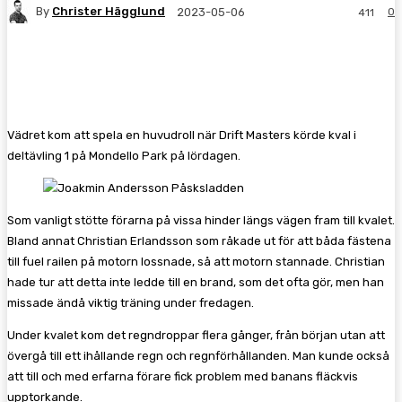
By
Christer Hägglund
0
2023-05-06
411
Facebook
Twitter
Pinterest
WhatsA
Vädret kom att spela en huvudroll när Drift Masters körde kval i
deltävling 1 på Mondello Park på lördagen.
Som vanligt stötte förarna på vissa hinder längs vägen fram till kvalet.
Bland annat Christian Erlandsson som råkade ut för att båda fästena
till fuel railen på motorn lossnade, så att motorn stannade. Christian
hade tur att detta inte ledde till en brand, som det ofta gör, men han
missade ändå viktig träning under fredagen.
Under kvalet kom det regndroppar flera gånger, från början utan att
övergå till ett ihållande regn och regnförhållanden. Man kunde också
att till och med erfarna förare fick problem med banans fläckvis
upptorkande.