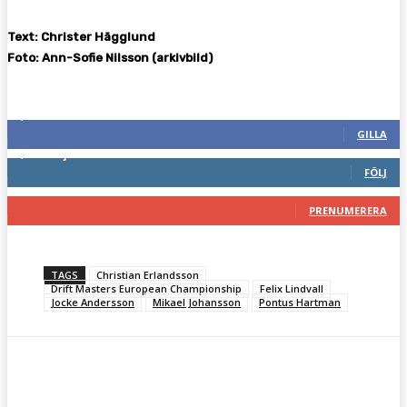
Text: Christer Hägglund
Foto: Ann-Sofie Nilsson (arkivbild)
Följ oss gärna
2,286
Fans
GILLA
1,745
Följare
FÖLJ
117
Prenumeranter
PRENUMERERA
TAGS
Christian Erlandsson
Drift Masters European Championship
Felix Lindvall
Jocke Andersson
Mikael Johansson
Pontus Hartman
Facebook
Twitter
Pinterest
WhatsA