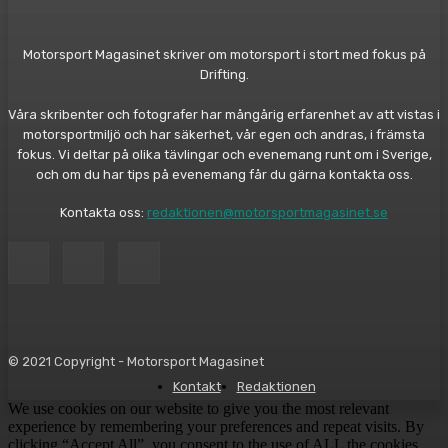
Motorsport Magasinet skriver om motorsport i stort med fokus på
Drifting.
Våra skribenter och fotografer har mångårig erfarenhet av att vistas i
motorsportmiljö och har säkerhet, vår egen och andras, i främsta
fokus. Vi deltar på olika tävlingar och evenemang runt om i Sverige,
och om du har tips på evenemang får du gärna kontakta oss.
Kontakta oss:
redaktionen@motorsportmagasinet.se
© 2021 Copyright - Motorsport Magasinet
Kontakt
Redaktionen
We use cookies on our website to give you the most relevant
experience by remembering your preferences and repeat visits. By
clicking “Accept All”, you consent to the use of ALL the cookies.