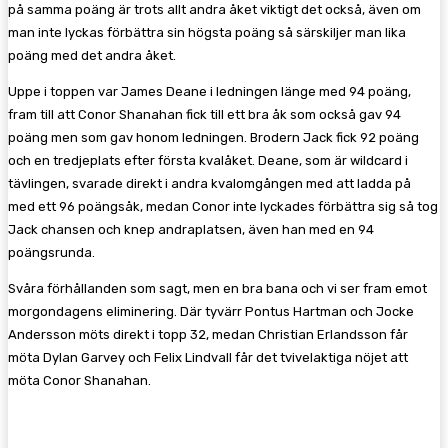
på samma poäng är trots allt andra åket viktigt det också, även om
man inte lyckas förbättra sin högsta poäng så särskiljer man lika
poäng med det andra åket.
Uppe i toppen var James Deane i ledningen länge med 94 poäng,
fram till att Conor Shanahan fick till ett bra åk som också gav 94
poäng men som gav honom ledningen. Brodern Jack fick 92 poäng
och en tredjeplats efter första kvalåket. Deane, som är wildcard i
tävlingen, svarade direkt i andra kvalomgången med att ladda på
med ett 96 poängsåk, medan Conor inte lyckades förbättra sig så tog
Jack chansen och knep andraplatsen, även han med en 94
poängsrunda.
Svåra förhållanden som sagt, men en bra bana och vi ser fram emot
morgondagens eliminering. Där tyvärr Pontus Hartman och Jocke
Andersson möts direkt i topp 32, medan Christian Erlandsson får
möta Dylan Garvey och Felix Lindvall får det tvivelaktiga nöjet att
möta Conor Shanahan.