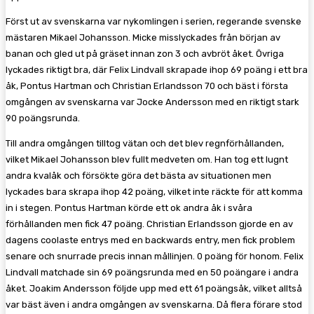
Först ut av svenskarna var nykomlingen i serien, regerande svenske
mästaren Mikael Johansson. Micke misslyckades från början av
banan och gled ut på gräset innan zon 3 och avbröt åket. Övriga
lyckades riktigt bra, där Felix Lindvall skrapade ihop 69 poäng i ett bra
åk, Pontus Hartman och Christian Erlandsson 70 och bäst i första
omgången av svenskarna var Jocke Andersson med en riktigt stark
90 poängsrunda.
Till andra omgången tilltog vätan och det blev regnförhållanden,
vilket Mikael Johansson blev fullt medveten om. Han tog ett lugnt
andra kvalåk och försökte göra det bästa av situationen men
lyckades bara skrapa ihop 42 poäng, vilket inte räckte för att komma
in i stegen. Pontus Hartman körde ett ok andra åk i svåra
förhållanden men fick 47 poäng. Christian Erlandsson gjorde en av
dagens coolaste entrys med en backwards entry, men fick problem
senare och snurrade precis innan mållinjen. 0 poäng för honom. Felix
Lindvall matchade sin 69 poängsrunda med en 50 poängare i andra
åket. Joakim Andersson följde upp med ett 61 poängsåk, vilket alltså
var bäst även i andra omgången av svenskarna. Då flera förare stod