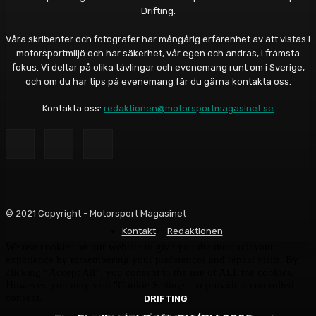
Drifting.
Våra skribenter och fotografer har mångårig erfarenhet av att vistas i
motorsportmiljö och har säkerhet, vår egen och andras, i främsta
fokus. Vi deltar på olika tävlingar och evenemang runt om i Sverige,
och om du har tips på evenemang får du gärna kontakta oss.
Kontakta oss:
redaktionen@motorsportmagasinet.se
© 2021 Copyright - Motorsport Magasinet
Kontakt
Redaktionen
We use cookies on our website to give you the most relevant
experience by remembering your preferences and repeat visits. By
clicking “Accept All”, you consent to the use of ALL the cookies.
However, you may visit "Cookie Settings" to provide a controlled
consent.
DRIFTING
DRIFTING
DRIFTING