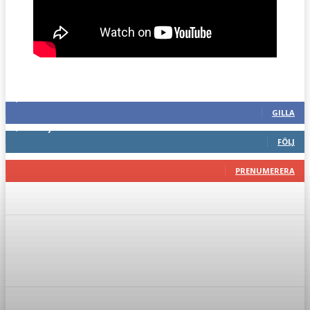
Följ oss gärna
2,287
Fans
GILLA
1,744
Följare
FÖLJ
117
Prenumeranter
PRENUMERERA
Facebook
Twitter
Pinterest
WhatsA