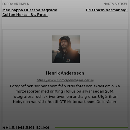
FÖRRA ARTIKELN
NÄSTA ARTIKEL
Med pappa i lurarna segrade
Driftbash närmar sig!
Colton Herta i St. Pete!
Henrik Andersson
https://www.motorsportmagasinet.se
Fotograf och skribent som från 2010 fotat och skrivit om olika
motorsporter, med drifting i fokus på allvar sedan 2014,
fotograferar och skriver även om andra grenar. Utgår ifrån
Heby och har rätt nära till GTR Motorpark samt Gelleråsen.
RELATED ARTICLES