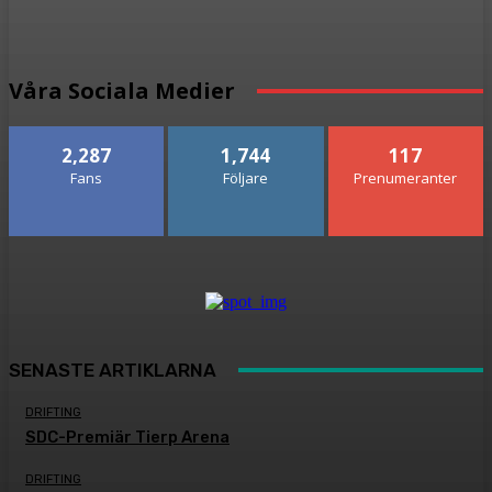
Våra Sociala Medier
2,287
1,744
117
Fans
Följare
Prenumeranter
SENASTE ARTIKLARNA
DRIFTING
SDC-Premiär Tierp Arena
DRIFTING