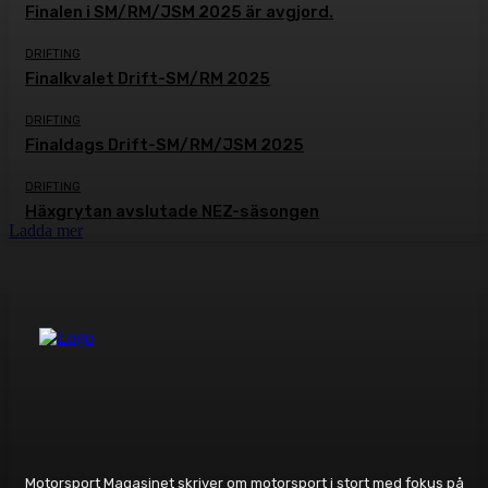
Finalen i SM/RM/JSM 2025 är avgjord.
DRIFTING
Finalkvalet Drift-SM/RM 2025
DRIFTING
Finaldags Drift-SM/RM/JSM 2025
DRIFTING
Häxgrytan avslutade NEZ-säsongen
Ladda mer
Motorsport Magasinet skriver om motorsport i stort med fokus på