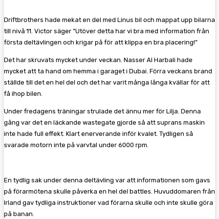
Driftbrothers hade mekat en del med Linus bil och mappat upp bilarna
till nivå 11. Victor säger ”Utöver detta har vi bra med information från
första deltävlingen och krigar på för att klippa en bra placering!”
Det har skruvats mycket under veckan. Nasser Al Harbali hade
mycket att ta hand om hemma i garaget i Dubai. Förra veckans brand
ställde till det en hel del och det har varit många långa kvällar för att
få ihop bilen.
Under fredagens träningar strulade det ännu mer för Lilja. Denna
gång var det en läckande wastegate gjorde så att suprans maskin
inte hade full effekt. Klart enerverande inför kvalet. Tydligen så
svarade motorn inte på varvtal under 6000 rpm.
En tydlig sak under denna deltävling var att informationen som gavs
på förarmötena skulle påverka en hel del battles. Huvuddomaren från
Irland gav tydliga instruktioner vad förarna skulle och inte skulle göra
på banan.