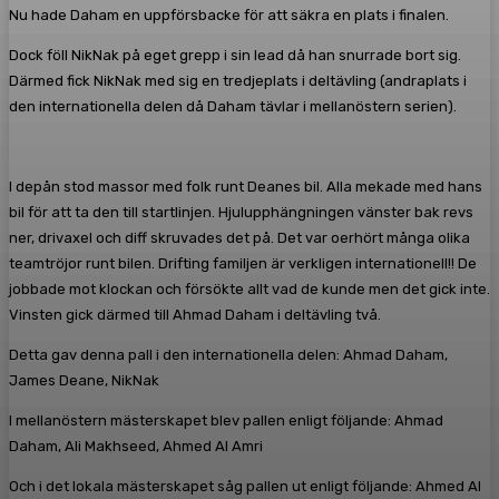
Nu hade Daham en uppförsbacke för att säkra en plats i finalen.
Dock föll NikNak på eget grepp i sin lead då han snurrade bort sig.
Därmed fick NikNak med sig en tredjeplats i deltävling (andraplats i
den internationella delen då Daham tävlar i mellanöstern serien).
I depån stod massor med folk runt Deanes bil. Alla mekade med hans
bil för att ta den till startlinjen. Hjulupphängningen vänster bak revs
ner, drivaxel och diff skruvades det på. Det var oerhört många olika
teamtröjor runt bilen. Drifting familjen är verkligen internationell!! De
jobbade mot klockan och försökte allt vad de kunde men det gick inte.
Vinsten gick därmed till Ahmad Daham i deltävling två.
Detta gav denna pall i den internationella delen: Ahmad Daham,
James Deane, NikNak
I mellanöstern mästerskapet blev pallen enligt följande: Ahmad
Daham, Ali Makhseed, Ahmed Al Amri
Och i det lokala mästerskapet såg pallen ut enligt följande: Ahmed Al