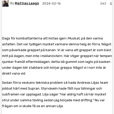
By
Mattias Laago
0
2024-02-16
343
Facebook
Twitter
Pinterest
WhatsA
Dags för kombattanterna att mötas igen i Muskat, på den varma
asfalten. Det var tydligen mycket varmare denna helg än förra. Något
som påverkade greppet på banan. Vi är vana att greppet är som bäst
mitt på dagen, men inte i mellanöstern. Här stiger greppet när tempen
sjunker framåt eftermiddagen, detta då gummit som lagts på backen
under dagen blir stabilare och börjar greppa. Något vi i norr inte är
direkt vana vid.
Sedan förra veckans tekniska problem så hade Andreas Liljas team
jobbat hårt med Supran. Styrväxeln hade fått nya tätningar och
subframen var upplagad. Lilja säger ”Har aldrig haft så här mycket
strul under samma tävling sedan jag började med drifting.” Nu var
frågan om vi skulle få se en annan Lilja.