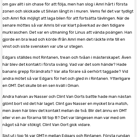
om gav allt i sin chase för att följa, men han slog i Amri hårt i första
zonen och skickade ut Silvian långt in i muren. Vems fel det var tydligt
och Amri fick möjligt att laga bilen för att fortsätta tävlingen. När de
senare möttes så var Amris bil var klart påverkad av den tidigare
murkraschen. Det var en utmaning för Linus att vända poängen. Han
gjorde en bra lead och körde ifrån Amri men det räckte inte till en
vinst och siste svensken var ute ur stegen.
Edgars ställdes mot Rintanen, trean och tvåan i mästerskapet. Även
här blev det kontakt i första sväng. Vad var det som hände? Hade
banans grepp förändrats? Var alla förare så oerhört taggade? Vid
andra mötet så var Edgars för het och gled in i Rintanen. Ytterligare
en OMT. Det skulle bli en sen kväll i Oman.
Andra halvan av Nasser och Clint Van Oorts battle hade man nästan
glömt bort vid det här laget. Clint gav Nasser en mycket bra match,
men även här blev det kontakt mellan de två. Blir det ännu en OMT
eller vi en av förarna till top 8? Det var längesen man var med om
något så här stökigt. Clint Van Oort gick vidare.
Sist ut i top 16 var OMT:n mellan Edgars och Rintanen. Första rundan