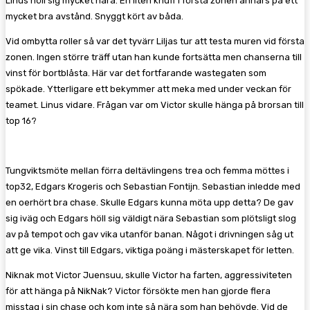
Linus höll sig mycket nära. En liten knuff i första zonen annars på ett
mycket bra avstånd. Snyggt kört av båda.
Vid ombytta roller så var det tyvärr Liljas tur att testa muren vid första
zonen. Ingen större träff utan han kunde fortsätta men chanserna till
vinst för bortblåsta. Här var det fortfarande wastegaten som
spökade. Ytterligare ett bekymmer att meka med under veckan för
teamet. Linus vidare. Frågan var om Victor skulle hänga på brorsan till
top 16?
Tungviktsmöte mellan förra deltävlingens trea och femma möttes i
top32, Edgars Krogeris och Sebastian Fontijn. Sebastian inledde med
en oerhört bra chase. Skulle Edgars kunna möta upp detta? De gav
sig iväg och Edgars höll sig väldigt nära Sebastian som plötsligt slog
av på tempot och gav vika utanför banan. Något i drivningen såg ut
att ge vika. Vinst till Edgars, viktiga poäng i mästerskapet för letten.
Niknak mot Victor Juensuu, skulle Victor ha farten, aggressiviteten
för att hänga på NikNak? Victor försökte men han gjorde flera
misstag i sin chase och kom inte så nära som han behövde. Vid de