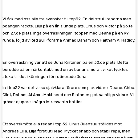
Vi fick med oss alla tre svenskar till top32. En del strul i reporna men
poängen räckte. Lilja på en fin sjunde plats, Linus och Victor på 26:te
och 27:de plats. Inga överraskningar i toppen med Deane på en 99-
runda, följd av Red Bull-förarna Ahmad Daham och Haitham Al Hadidy.
En överraskning var att se Juha Rintanen på en 30:de plats. Detta
berodde på en närkontakt med en av banans murar, vilket tycktes
stöka till det i körningen för rutinerade Juha.
In i top32 var det vissa självklara förare som gick vidare. Deane, Cirba,
Clint, Daham, Al Amri, Makhseed och Rintanen gick samtliga vidare. Vi
gräver djupare i några intressanta battles.
Ett svenskmöte alla redan i top 32. Linus Juensuu ställdes mot
Andreas Lilja. Lilja först ut i lead. Mycket snabb och stabil repa, men