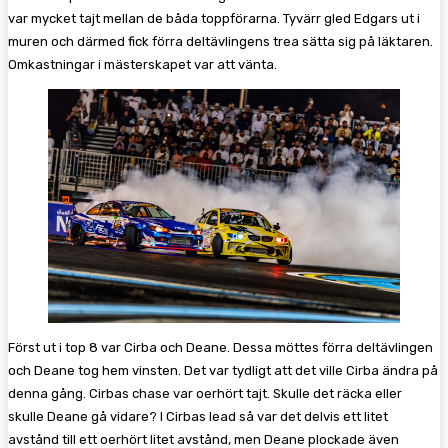
var mycket tajt mellan de båda toppförarna. Tyvärr gled Edgars ut i
muren och därmed fick förra deltävlingens trea sätta sig på läktaren.
Omkastningar i mästerskapet var att vänta.
Först ut i top 8 var Cirba och Deane. Dessa möttes förra deltävlingen
och Deane tog hem vinsten. Det var tydligt att det ville Cirba ändra på
denna gång. Cirbas chase var oerhört tajt. Skulle det räcka eller
skulle Deane gå vidare? I Cirbas lead så var det delvis ett litet
avstånd till ett oerhört litet avstånd, men Deane plockade även