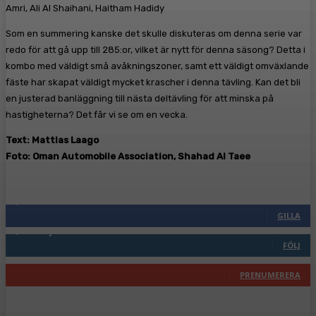
Amri, Ali Al Shaihani, Haitham Hadidy
Som en summering kanske det skulle diskuteras om denna serie var
redo för att gå upp till 285:or, vilket är nytt för denna säsong? Detta i
kombo med väldigt små avåkningszoner, samt ett väldigt omväxlande
fäste har skapat väldigt mycket krascher i denna tävling. Kan det bli
en justerad banläggning till nästa deltävling för att minska på
hastigheterna? Det får vi se om en vecka.
Text: Mattias Laago
Foto: Oman Automobile Association, Shahad Al Taee
Följ oss gärna
2,287
Fans
GILLA
1,744
Följare
FÖLJ
117
Prenumeranter
PRENUMERERA