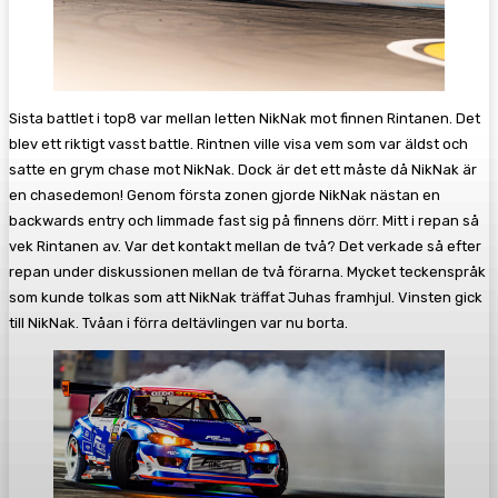
Sista battlet i top8 var mellan letten NikNak mot finnen Rintanen. Det
blev ett riktigt vasst battle. Rintnen ville visa vem som var äldst och
satte en grym chase mot NikNak. Dock är det ett måste då NikNak är
en chasedemon! Genom första zonen gjorde NikNak nästan en
backwards entry och limmade fast sig på finnens dörr. Mitt i repan så
vek Rintanen av. Var det kontakt mellan de två? Det verkade så efter
repan under diskussionen mellan de två förarna. Mycket teckenspråk
som kunde tolkas som att NikNak träffat Juhas framhjul. Vinsten gick
till NikNak. Tvåan i förra deltävlingen var nu borta.