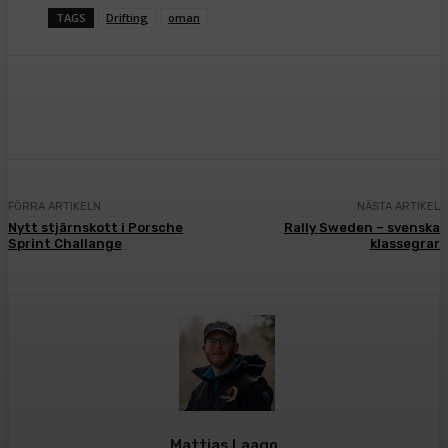
TAGS
Drifting
oman
Facebook
Twitter
Pinterest
WhatsA
FÖRRA ARTIKELN
NÄSTA ARTIKEL
Nytt stjärnskott i Porsche
Rally Sweden – svenska
Sprint Challange
klassegrar
Mattias Laago