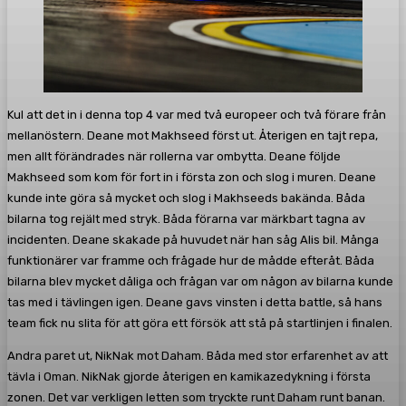
Kul att det in i denna top 4 var med två europeer och två förare från
mellanöstern. Deane mot Makhseed först ut. Återigen en tajt repa,
men allt förändrades när rollerna var ombytta. Deane följde
Makhseed som kom för fort in i första zon och slog i muren. Deane
kunde inte göra så mycket och slog i Makhseeds bakända. Båda
bilarna tog rejält med stryk. Båda förarna var märkbart tagna av
incidenten. Deane skakade på huvudet när han såg Alis bil. Många
funktionärer var framme och frågade hur de mådde efteråt. Båda
bilarna blev mycket dåliga och frågan var om någon av bilarna kunde
tas med i tävlingen igen. Deane gavs vinsten i detta battle, så hans
team fick nu slita för att göra ett försök att stå på startlinjen i finalen.
Andra paret ut, NikNak mot Daham. Båda med stor erfarenhet av att
tävla i Oman. NikNak gjorde återigen en kamikazedykning i första
zonen. Det var verkligen letten som tryckte runt Daham runt banan.