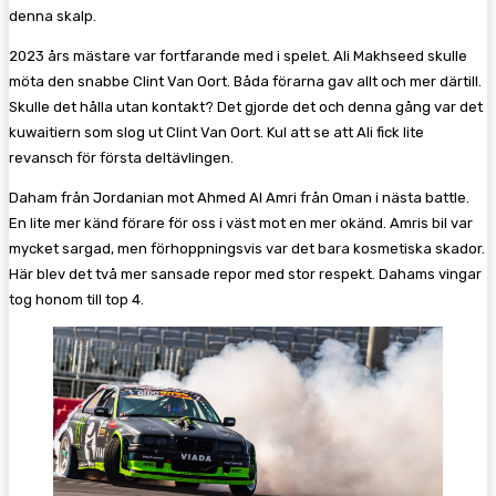
denna skalp.
2023 års mästare var fortfarande med i spelet. Ali Makhseed skulle
möta den snabbe Clint Van Oort. Båda förarna gav allt och mer därtill.
Skulle det hålla utan kontakt? Det gjorde det och denna gång var det
kuwaitiern som slog ut Clint Van Oort. Kul att se att Ali fick lite
revansch för första deltävlingen.
Daham från Jordanian mot Ahmed Al Amri från Oman i nästa battle.
En lite mer känd förare för oss i väst mot en mer okänd. Amris bil var
mycket sargad, men förhoppningsvis var det bara kosmetiska skador.
Här blev det två mer sansade repor med stor respekt. Dahams vingar
tog honom till top 4.