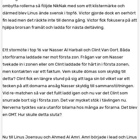
ombytta rollerna så följde NikNak med som ett klistermärke och
därmed blev Linus ände svensk i top16. Victor gjorde dock en oerhört
fin lead men det räckte inte till denna gång. Victor fick fokusera på att
hjälpa brorsan framåt och ladda för nästa deltävling.
Ett stormöte i top 16 var Nasser Al Harbali och Clint Van Oort. Båda
storförarna laddade ner mot första zon. Frågan var om Nasser
tvekade in i zonen eller om Clint laddade för hårt in i första zonen,
men kontakten var ett faktum. Vem skulle dömas som skyldig till
detta? Clint fick en längre stund på sig att laga sin bil vilket var ett
tecken på att domarna ansåg Nasser skyldig till sammanstötningen.
Vid re-matchen så var det fullt ladd igen och nu var det Clint som
snurrade bort sig i första zon. Det var mycket stök i tävlingen nu.
Nerverna tycktes vara utanför bilarna hos många av förarna. Det blev
en OMT. Hur skulle detta sluta?
Nu till Linus Joensuu och Ahmed Al Amri. Amri började i lead och Linus