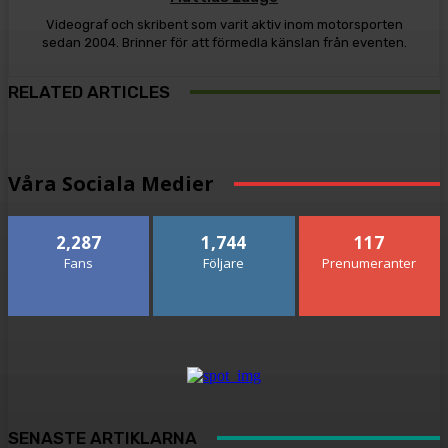
Videograf och skribent som varit aktiv inom motorsporten
sedan 2004. Brinner för att förmedla känslan från eventen.
RELATED ARTICLES
Våra Sociala Medier
2,287
1,744
117
Fans
Följare
Prenumeranter
SENASTE ARTIKLARNA