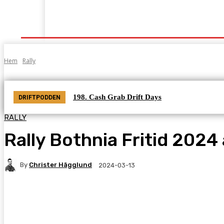
Start
Grenar
Tabeller
Podcast
Kontak
Hem
Rally
198. Cash Grab Drift Days
DRIFTPODDEN
RALLY
Rally Bothnia Fritid 2024 ä
By
Christer Hägglund
2024-03-13
Facebook
Twitter
Pinterest
WhatsA