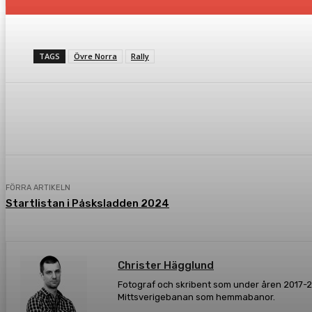
TAGS
Övre Norra
Rally
Dela
Facebook
Twitter
Pint
FÖRRA ARTIKELN
Startlistan i Påsksladden 2024
Christer Hägglund
Fotograf och skribent som under åren 2017-20
Mittsverigebanan som hemmabanor.