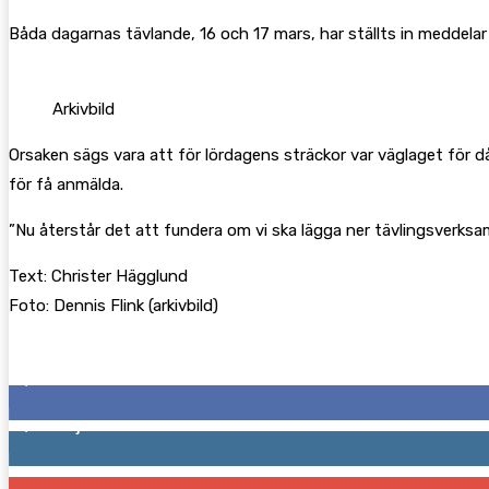
Båda dagarnas tävlande, 16 och 17 mars, har ställts in meddelar 
Arkivbild
Orsaken sägs vara att för lördagens sträckor var väglaget för dål
för få anmälda.
”Nu återstår det att fundera om vi ska lägga ner tävlingsverksam
Text: Christer Hägglund
Foto: Dennis Flink (arkivbild)
Följ oss gärna
2,287
Fans
1,745
Följare
117
Prenumeranter