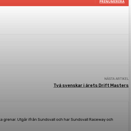
PRENUMERERA
NÄSTA ARTIKEL
Två svenskar i årets Drift Masters
ta grenar. Utgår ifrån Sundsvall och har Sundsvall Raceway och