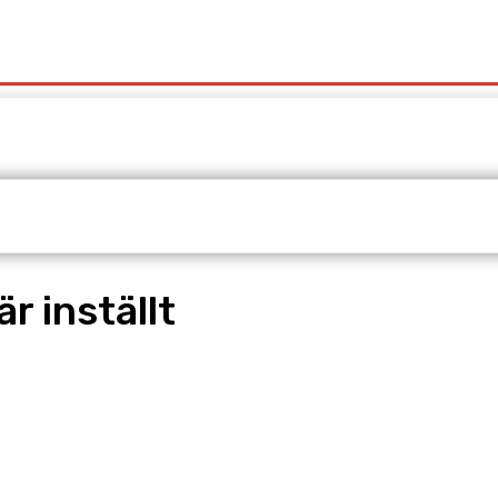
t
Redaktionen
Våra Tjänster
r inställt
pp