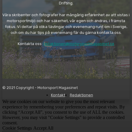
Drifting.
Våra skribenter och fotografer har mångårig erfarenhet av att vistas i
motorsportmiljö och har säkerhet, vår egen och andras, i främsta
fokus. Vi deltar på olika tävlingar och evenemang runt om i Sverige,
och om du har tips på evenemang får du gärna kontakta oss.
Kontakta oss:
redaktionen@motorsportmagasinet.se
© 2021 Copyright - Motorsport Magasinet
Kontakt
Redaktionen
We use cookies on our website to give you the most relevant
experience by remembering your preferences and repeat visits. By
clicking “Accept All”, you consent to the use of ALL the cookies.
However, you may visit "Cookie Settings" to provide a controlled
consent.
Cookie Settings
Accept All