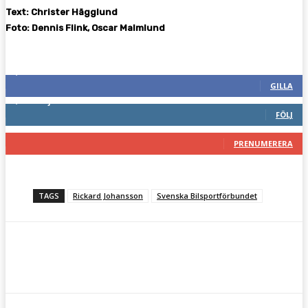
Text: Christer Hägglund
Foto: Dennis Flink, Oscar Malmlund
Följ oss gärna
2,287
Fans
GILLA
1,744
Följare
FÖLJ
117
Prenumeranter
PRENUMERERA
TAGS
Rickard Johansson
Svenska Bilsportförbundet
Facebook
Twitter
Pinterest
WhatsA