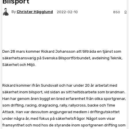
Bilsport
By
Christer Hägglund
0
2022-02-10
850
Facebook
Twitter
Pinterest
WhatsA
Den 28 mars kommer Rickard Johansson att tillträda en tjänst som
säkerhetsansvarig på Svenska Bilsportförbundet, avdelning Teknik,
Säkerhet och Miljö.
Rickard kommer ifrån Sundsvall och har under 20 år arbetat med
säkerhet inom bilsport, vid sidan av sitt heltidsarbete som brandman.
Han har genom åren byggt en bred erfarenhet från olika sportgrenar,
som drifting, racing, dragracing, rally, rallycross, backe och Time
Attack. Han var dessutom angjungerad medlem i driftingutskottet
under några år, med fokus på säkerhetsfrågor. Något som visar
framsynthet och mod hos de styrande inom sportgrenen drifting som