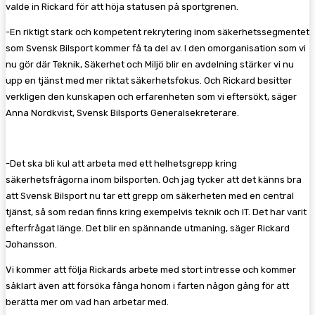
valde in Rickard för att höja statusen på sportgrenen.
-En riktigt stark och kompetent rekrytering inom säkerhetssegmentet
som Svensk Bilsport kommer få ta del av. I den omorganisation som vi
nu gör där Teknik, Säkerhet och Miljö blir en avdelning stärker vi nu
upp en tjänst med mer riktat säkerhetsfokus. Och Rickard besitter
verkligen den kunskapen och erfarenheten som vi eftersökt, säger
Anna Nordkvist, Svensk Bilsports Generalsekreterare.
-Det ska bli kul att arbeta med ett helhetsgrepp kring
säkerhetsfrågorna inom bilsporten. Och jag tycker att det känns bra
att Svensk Bilsport nu tar ett grepp om säkerheten med en central
tjänst, så som redan finns kring exempelvis teknik och IT. Det har varit
efterfrågat länge. Det blir en spännande utmaning, säger Rickard
Johansson.
Vi kommer att följa Rickards arbete med stort intresse och kommer
såklart även att försöka fånga honom i farten någon gång för att
berätta mer om vad han arbetar med.