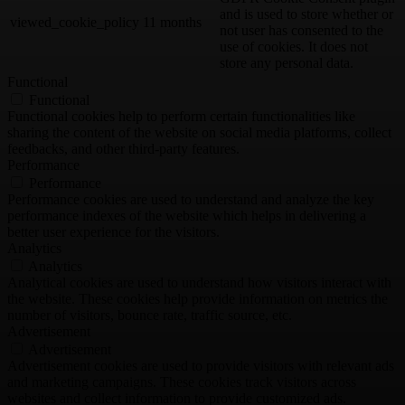
and is used to store whether or
viewed_cookie_policy
11 months
not user has consented to the
use of cookies. It does not
store any personal data.
Functional
Functional
Functional cookies help to perform certain functionalities like
sharing the content of the website on social media platforms, collect
feedbacks, and other third-party features.
Performance
Performance
Performance cookies are used to understand and analyze the key
performance indexes of the website which helps in delivering a
better user experience for the visitors.
Analytics
Analytics
Analytical cookies are used to understand how visitors interact with
the website. These cookies help provide information on metrics the
number of visitors, bounce rate, traffic source, etc.
Advertisement
Advertisement
Advertisement cookies are used to provide visitors with relevant ads
and marketing campaigns. These cookies track visitors across
websites and collect information to provide customized ads.