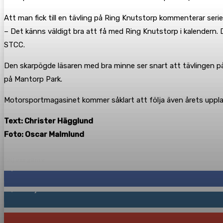
Att man fick till en tävling på Ring Knutstorp kommenterar ser
– Det känns väldigt bra att få med Ring Knutstorp i kalendern.
STCC.
Den skarpögde läsaren med bra minne ser snart att tävlingen på Dr
på Mantorp Park.
Motorsportmagasinet kommer såklart att följa även årets uppla
Text: Christer Hägglund
Foto: Oscar Malmlund
Följ oss gärna
2,287
Fans
1,746
Följare
117
Prenumeranter