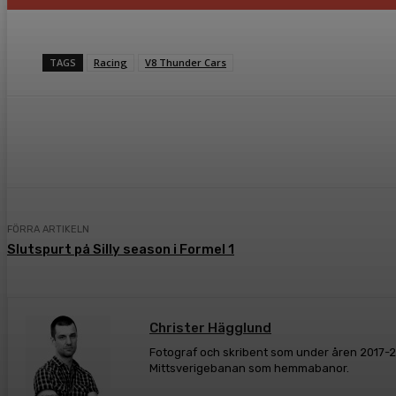
TAGS
Racing
V8 Thunder Cars
Dela
Facebook
Twitter
Pint
FÖRRA ARTIKELN
Slutspurt på Silly season i Formel 1
Christer Hägglund
Fotograf och skribent som under åren 2017-20
Mittsverigebanan som hemmabanor.