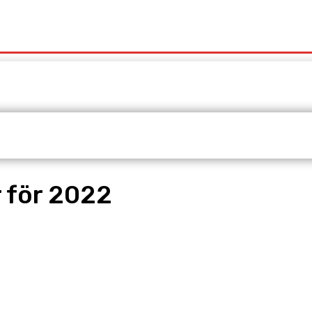
t
Redaktionen
Våra Tjänster
 för 2022
pp