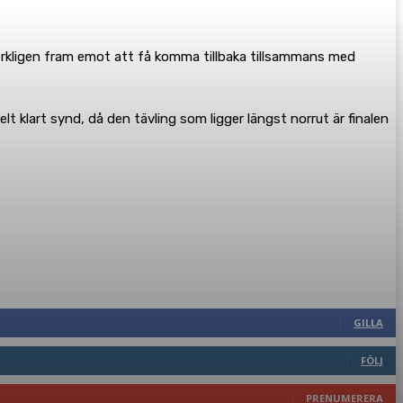
verkligen fram emot att få komma tillbaka tillsammans med
t klart synd, då den tävling som ligger längst norrut är finalen
GILLA
FÖLJ
PRENUMERERA