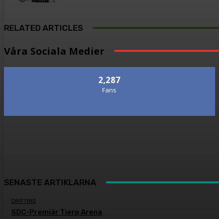
RELATED ARTICLES
Våra Sociala Medier
2,287
Fans
SENASTE ARTIKLARNA
DRIFTING
SDC-Premiär Tierp Arena