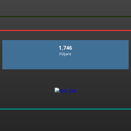
1,746
Följare