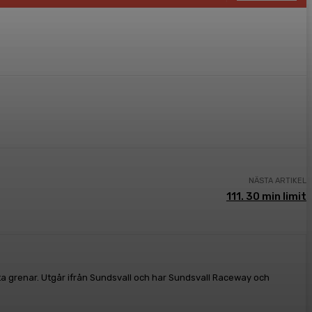
NÄSTA ARTIKEL
111. 30 min limit
ta grenar. Utgår ifrån Sundsvall och har Sundsvall Raceway och