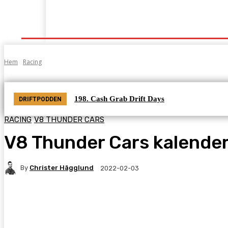
Start
Grenar
Tabeller
Podcast
Kontak
Hem
Racing
198. Cash Grab Drift Days
DRIFTPODDEN
RACING
V8 THUNDER CARS
V8 Thunder Cars kalender
By
Christer Hägglund
2022-02-03
Facebook
Twitter
Pinterest
WhatsA