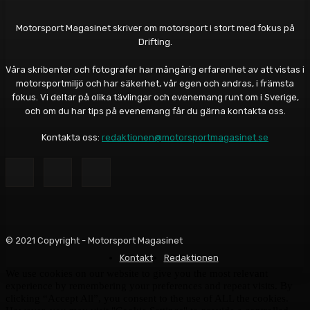
Motorsport Magasinet skriver om motorsport i stort med fokus på
Drifting.
Våra skribenter och fotografer har mångårig erfarenhet av att vistas i
motorsportmiljö och har säkerhet, vår egen och andras, i främsta
fokus. Vi deltar på olika tävlingar och evenemang runt om i Sverige,
och om du har tips på evenemang får du gärna kontakta oss.
Kontakta oss:
redaktionen@motorsportmagasinet.se
© 2021 Copyright - Motorsport Magasinet
Kontakt
Redaktionen
We use cookies on our website to give you the most relevant
experience by remembering your preferences and repeat visits. By
clicking “Accept All”, you consent to the use of ALL the cookies.