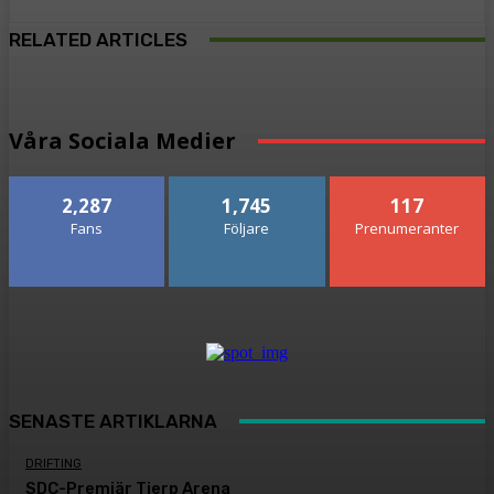
RELATED ARTICLES
Våra Sociala Medier
2,287
1,745
117
Fans
Följare
Prenumeranter
SENASTE ARTIKLARNA
DRIFTING
SDC-Premiär Tierp Arena