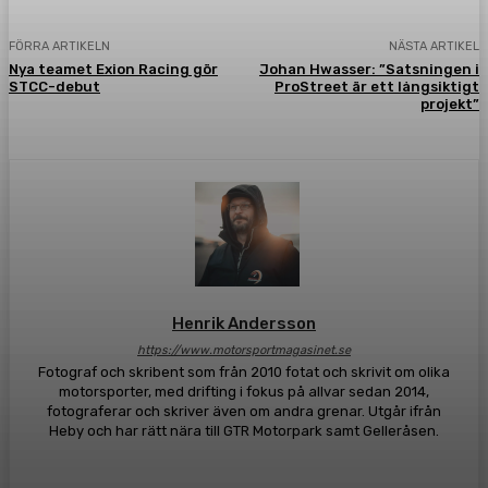
FÖRRA ARTIKELN
NÄSTA ARTIKEL
Nya teamet Exion Racing gör
Johan Hwasser: ”Satsningen i
STCC-debut
ProStreet är ett långsiktigt
projekt”
Henrik Andersson
https://www.motorsportmagasinet.se
Fotograf och skribent som från 2010 fotat och skrivit om olika
motorsporter, med drifting i fokus på allvar sedan 2014,
fotograferar och skriver även om andra grenar. Utgår ifrån
Heby och har rätt nära till GTR Motorpark samt Gelleråsen.