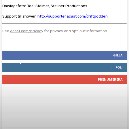
Omslagsfoto: Joel Steimer, Stellner Productions
Support till showen
http://supporter.acast.com/driftpodden
.
See
acast.com/privacy
for privacy and opt-out information.
Följ oss gärna
2,287
Fans
GILLA
1,745
Följare
FÖLJ
117
Prenumeranter
PRENUMERERA
Facebook
Twitter
Pinterest
WhatsA