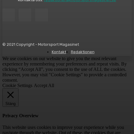
© 2021 Copyright - Motorsport Magasinet
Kontakt
Redaktionen
We use cookies on our website to give you the most relevant
experience by remembering your preferences and repeat visits. By
clicking “Accept All”, you consent to the use of ALL the cookies.
However, you may visit "Cookie Settings" to provide a controlled
consent.
Cookie Settings
Accept All
Stäng
Privacy Overview
This website uses cookies to improve your experience while you
navigate through the website. Out of these, the cookies that are