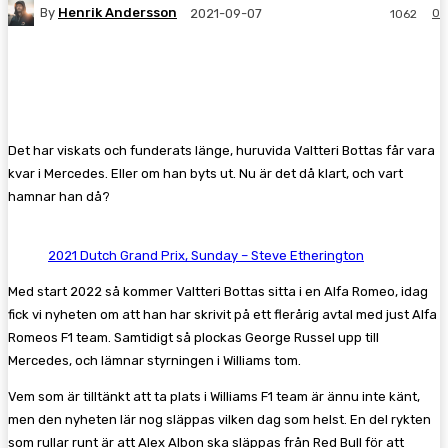
By
Henrik Andersson
0
2021-09-07
1062
Facebook
Twitter
Pinterest
WhatsA
Det har viskats och funderats länge, huruvida Valtteri Bottas får vara
kvar i Mercedes. Eller om han byts ut. Nu är det då klart, och vart
hamnar han då?
2021 Dutch Grand Prix, Sunday – Steve Etherington
Med start 2022 så kommer Valtteri Bottas sitta i en Alfa Romeo, idag
fick vi nyheten om att han har skrivit på ett flerårig avtal med just Alfa
Romeos F1 team. Samtidigt så plockas George Russel upp till
Mercedes, och lämnar styrningen i Williams tom.
Vem som är tilltänkt att ta plats i Williams F1 team är ännu inte känt,
men den nyheten lär nog släppas vilken dag som helst. En del rykten
som rullar runt är att Alex Albon ska släppas från Red Bull för att