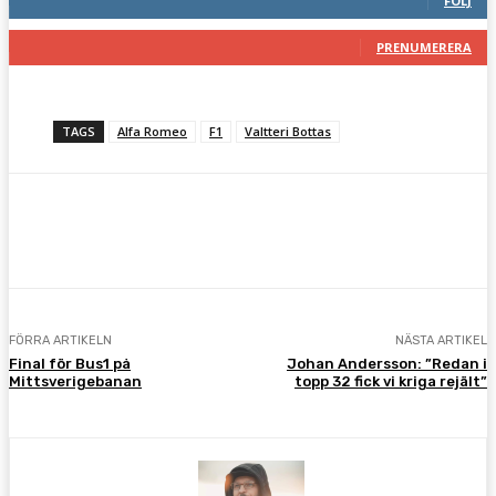
FÖLJ
117
Prenumeranter
PRENUMERERA
TAGS
Alfa Romeo
F1
Valtteri Bottas
Facebook
Twitter
Pinterest
WhatsA
FÖRRA ARTIKELN
NÄSTA ARTIKEL
Final för Bus1 på
Johan Andersson: ”Redan i
Mittsverigebanan
topp 32 fick vi kriga rejält”