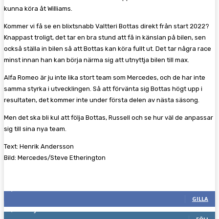
kunna köra åt Williams.
Kommer vi få se en blixtsnabb Valtteri Bottas direkt från start 2022?
Knappast troligt, det tar en bra stund att få in känslan på bilen, sen
också ställa in bilen så att Bottas kan köra fullt ut. Det tar några race
minst innan han kan börja närma sig att utnyttja bilen till max.
Alfa Romeo är ju inte lika stort team som Mercedes, och de har inte
samma styrka i utvecklingen. Så att förvänta sig Bottas högt upp i
resultaten, det kommer inte under första delen av nästa säsong.
Men det ska bli kul att följa Bottas, Russell och se hur väl de anpassar
sig till sina nya team.
Text: Henrik Andersson
Bild: Mercedes/Steve Etherington
Följ oss gärna
2,286
Fans
GILLA
1,745
Följare