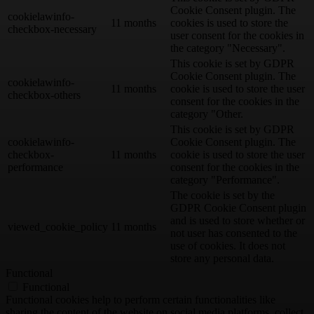
Cookie Consent plugin. The
cookielawinfo-
11 months
cookies is used to store the
checkbox-necessary
user consent for the cookies in
the category "Necessary".
This cookie is set by GDPR
Cookie Consent plugin. The
cookielawinfo-
11 months
cookie is used to store the user
checkbox-others
consent for the cookies in the
category "Other.
This cookie is set by GDPR
cookielawinfo-
Cookie Consent plugin. The
checkbox-
11 months
cookie is used to store the user
performance
consent for the cookies in the
category "Performance".
The cookie is set by the
GDPR Cookie Consent plugin
and is used to store whether or
viewed_cookie_policy
11 months
not user has consented to the
use of cookies. It does not
store any personal data.
Functional
Functional
Functional cookies help to perform certain functionalities like
sharing the content of the website on social media platforms, collect