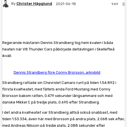
By
Christer Hägglund
0
2021-06-18
949
Facebook
Twitter
Pinterest
WhatsA
Regerande mästaren Dennis Strandberg tog hem kvalen i båda
heaten när V8 Thunder Cars påbörjade deltävlingen i Skellefteå
ikväll.
Dennis Strandberg före Conny Brorsson, arkivbild
Strandberg rattade sin Chevrolet Camaro runt på tiden 1.54.892 i
första kvalheatet, med fältets enda Ford Mustang med Conny
Brorsson bakom ratten, 0.479 sekunder långsammare och med
danske Mikkel C på tredje plats, 0.695 efter Strandberg.
I det andra kvalheatet var Strandberg alltså också snabbast, med
tiden 1.53.334, även här med Brorsson på andra plats, 2.068 sek efter,
med Andreas Nilsson på tredje plats, 2.088 sekunder efter