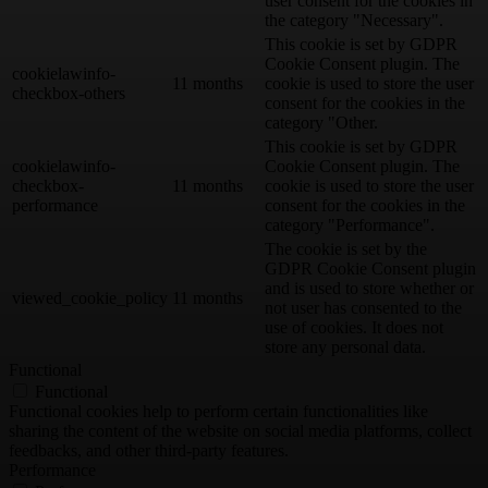
user consent for the cookies in
the category "Necessary".
This cookie is set by GDPR
Cookie Consent plugin. The
cookielawinfo-
11 months
cookie is used to store the user
checkbox-others
consent for the cookies in the
category "Other.
This cookie is set by GDPR
cookielawinfo-
Cookie Consent plugin. The
checkbox-
11 months
cookie is used to store the user
performance
consent for the cookies in the
category "Performance".
The cookie is set by the
GDPR Cookie Consent plugin
and is used to store whether or
viewed_cookie_policy
11 months
not user has consented to the
use of cookies. It does not
store any personal data.
Functional
Functional
Functional cookies help to perform certain functionalities like
sharing the content of the website on social media platforms, collect
feedbacks, and other third-party features.
Performance