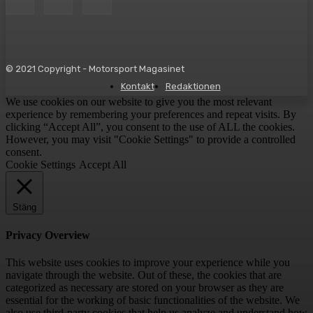
© 2021 Copyright - Motorsport Magasinet
Kontakt
Redaktionen
We use cookies on our website to give you the most relevant
experience by remembering your preferences and repeat visits. By
clicking “Accept All”, you consent to the use of ALL the cookies.
However, you may visit "Cookie Settings" to provide a controlled
consent.
Cookie Settings
Accept All
Stäng
Privacy Overview
This website uses cookies to improve your experience while you
navigate through the website. Out of these, the cookies that are
categorized as necessary are stored on your browser as they are
essential for the working of basic functionalities of the website. We
also use third-party cookies that help us analyze and understand how