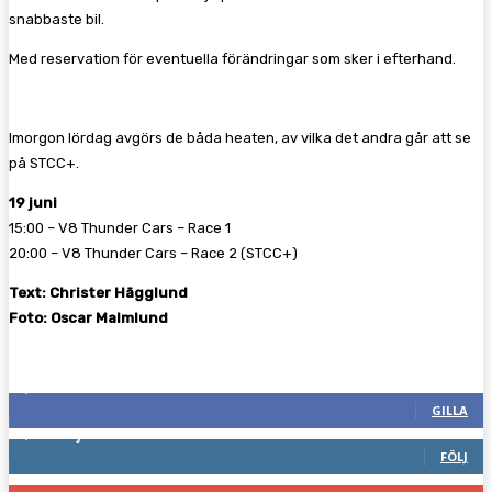
snabbaste bil.
Med reservation för eventuella förändringar som sker i efterhand.
Imorgon lördag avgörs de båda heaten, av vilka det andra går att se
på STCC+.
19 juni
15:00 – V8 Thunder Cars – Race 1
20:00 – V8 Thunder Cars – Race 2 (STCC+)
Text: Christer Hägglund
Foto: Oscar Malmlund
Följ oss gärna
2,286
Fans
GILLA
1,745
Följare
FÖLJ
117
Prenumeranter