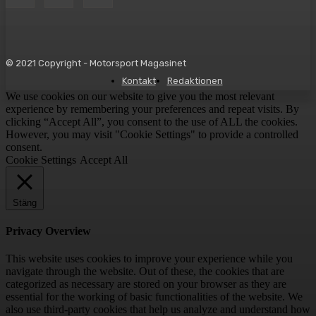
© 2021 Copyright - Motorsport Magasinet
Kontakt
Redaktionen
We use cookies on our website to give you the most relevant
experience by remembering your preferences and repeat visits. By
clicking “Accept All”, you consent to the use of ALL the cookies.
However, you may visit "Cookie Settings" to provide a controlled
consent.
Cookie Settings
Accept All
Stäng
Privacy Overview
This website uses cookies to improve your experience while you
navigate through the website. Out of these, the cookies that are
categorized as necessary are stored on your browser as they are
essential for the working of basic functionalities of the website. We
also use third-party cookies that help us analyze and understand how