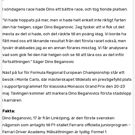
I söndagens race hade Dino ett bättre race, och tog tionde platsen.
”Vi hade hoppats på mer, men vi hade helt enkelt inte riktigt farten
den här helgen, säger Dino Beganovic. Jag tycker att vi fick ut det
mesta av det vi hade, och det räckte till en poäng idag. Vi borde ha
fått med oss ett liknande resultat från det första racet också, men
tyvärr drabbades jag av en annan förares misstag. Vi får analysera
vad som gick fel den här helgen och se till att lära oss av det inför
fortsättningen.” Säger Dino Beganovic
Näst på tur för Formula Regional European Championship står ett
besök i Monte Carlo, där mästerskapet tilldelats en prestigefylld plats
i supportprogrammet för klassiska Monacos Grand Prix den 20-23
maj. Tävlingen kommer att markera Dino Beganovics första stadslopp
i karriären.
Fakta:
Dino Beganovic, 17 år från Linköping, är den förste svensken
någonsin som antagits till F1-stallet Ferraris officiella juniorprogram –
Ferrari Driver Academy. Målsättningen är tydlig: Formel 1.