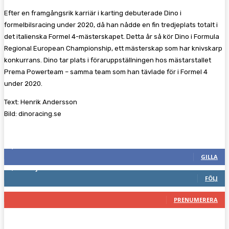
Efter en framgångsrik karriär i karting debuterade Dino i
formelbilsracing under 2020, då han nådde en fin tredjeplats totalt i
det italienska Formel 4-mästerskapet. Detta år så kör Dino i Formula
Regional European Championship, ett mästerskap som har knivskarp
konkurrans. Dino tar plats i föraruppställningen hos mästarstallet
Prema Powerteam – samma team som han tävlade för i Formel 4
under 2020.
Text: Henrik Andersson
Bild: dinoracing.se
Följ oss gärna
2,286
Fans
GILLA
1,745
Följare
FÖLJ
117
Prenumeranter
PRENUMERERA