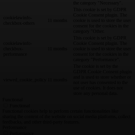
the category "Necessary".
This cookie is set by GDPR
Cookie Consent plugin. The
cookielawinfo-
11 months
cookie is used to store the user
checkbox-others
consent for the cookies in the
category "Other.
This cookie is set by GDPR
cookielawinfo-
Cookie Consent plugin. The
checkbox-
11 months
cookie is used to store the user
performance
consent for the cookies in the
category "Performance".
The cookie is set by the
GDPR Cookie Consent plugin
and is used to store whether or
viewed_cookie_policy
11 months
not user has consented to the
use of cookies. It does not
store any personal data.
Functional
Functional
Functional cookies help to perform certain functionalities like
sharing the content of the website on social media platforms, collect
feedbacks, and other third-party features.
Performance
Performance