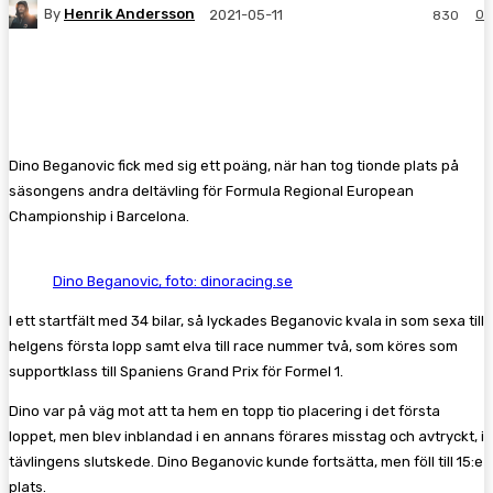
By
Henrik Andersson
0
2021-05-11
830
Facebook
Twitter
Pinterest
WhatsA
Dino Beganovic fick med sig ett poäng, när han tog tionde plats på
säsongens andra deltävling för Formula Regional European
Championship i Barcelona.
Dino Beganovic, foto: dinoracing.se
I ett startfält med 34 bilar, så lyckades Beganovic kvala in som sexa till
helgens första lopp samt elva till race nummer två, som köres som
supportklass till Spaniens Grand Prix för Formel 1.
Dino var på väg mot att ta hem en topp tio placering i det första
loppet, men blev inblandad i en annans förares misstag och avtryckt, i
tävlingens slutskede. Dino Beganovic kunde fortsätta, men föll till 15:e
plats.