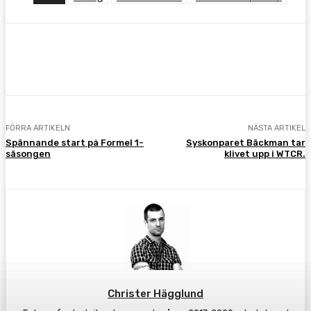
Facebook
Twitter
Pinterest
WhatsA
FÖRRA ARTIKELN
NÄSTA ARTIKEL
Spännande start på Formel 1-
Syskonparet Bäckman tar
säsongen
klivet upp i WTCR.
Christer Hägglund