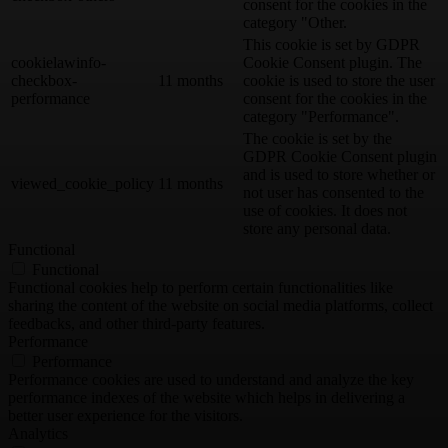
consent for the cookies in the
category "Other.
This cookie is set by GDPR
cookielawinfo-
Cookie Consent plugin. The
checkbox-
11 months
cookie is used to store the user
performance
consent for the cookies in the
category "Performance".
The cookie is set by the
GDPR Cookie Consent plugin
and is used to store whether or
viewed_cookie_policy
11 months
not user has consented to the
use of cookies. It does not
store any personal data.
Functional
Functional
Functional cookies help to perform certain functionalities like
sharing the content of the website on social media platforms, collect
feedbacks, and other third-party features.
Performance
Performance
Performance cookies are used to understand and analyze the key
performance indexes of the website which helps in delivering a
better user experience for the visitors.
Analytics