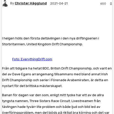
By
Christer Hägglund
0
2021-04-21
650
Facebook
Twitter
Pinterest
WhatsA
I helgen hölls den första deltävlingen i den nya driftingserien i
Storbritannien, United Kingdom Drift Championship.
Foto:
EverythingDrift.com
Från att tidigare ha hetat BDC, British Drift Championship, och varit en
del av Dave Egans arrangemang tillsammans med bland annat Irish
Drift Championship och serier i Förenade Arabemiraten, är detta en
nystart för det brittiska mästerskapet.
Banan för dagen var den som, enligt mitt tycke har ett av de allra
tyngsta namnen, Three Sisters Race Circuit. Livestreamen från
tävlingen hade tyvärr lite problem och både ljud och bild led av
överföringsproblem, men det bjöds på riktigt bra körning och det var