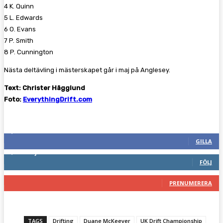
4 K. Quinn
5 L. Edwards
6 O. Evans
7 P. Smith
8 P. Cunnington
Nästa deltävling i mästerskapet går i maj på Anglesey.
Text: Christer Hägglund
Foto:
EverythingDrift.com
Följ oss gärna
2,287
Fans
GILLA
1,746
Följare
FÖLJ
117
Prenumeranter
PRENUMERERA
TAGS
Drifting
Duane McKeever
UK Drift Championship