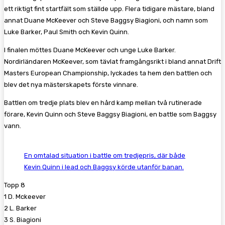
ett riktigt fint startfält som ställde upp. Flera tidigare mästare, bland
annat Duane McKeever och Steve Baggsy Biagioni, och namn som
Luke Barker, Paul Smith och Kevin Quinn.
I finalen möttes Duane McKeever och unge Luke Barker.
Nordirländaren McKeever, som tävlat framgångsrikt i bland annat Drift
Masters European Championship, lyckades ta hem den battlen och
blev det nya mästerskapets förste vinnare.
Battlen om tredje plats blev en hård kamp mellan två rutinerade
förare, Kevin Quinn och Steve Baggsy Biagioni, en battle som Baggsy
vann.
En omtalad situation i battle om tredjepris, där både
Kevin Quinn i lead och Baggsy körde utanför banan.
Topp 8
1 D. Mckeever
2 L. Barker
3 S. Biagioni