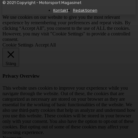
© 2021 Copyright - Motorsport Magasinet
Kontakt
Redaktionen
We use cookies on our website to give you the most relevant
experience by remembering your preferences and repeat visits. By
clicking “Accept All”, you consent to the use of ALL the cookies.
However, you may visit "Cookie Settings" to provide a controlled
consent.
Cookie Settings
Accept All
Stäng
Privacy Overview
This website uses cookies to improve your experience while you
navigate through the website. Out of these, the cookies that are
categorized as necessary are stored on your browser as they are
essential for the working of basic functionalities of the website. We
also use third-party cookies that help us analyze and understand how
you use this website. These cookies will be stored in your browser
only with your consent. You also have the option to opt-out of these
cookies. But opting out of some of these cookies may affect your
browsing experience.
Necessary