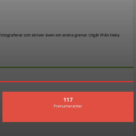
, fotograferar och skriver även om andra grenar. Utgår ifrån Heby
117
Prenumeranter