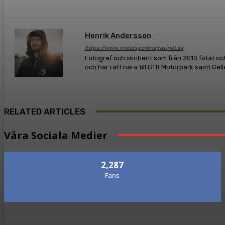
Henrik Andersson
https://www.motorsportmagasinet.se
Fotograf och skribent som från 2010 fotat och
och har rätt nära till GTR Motorpark samt Gel
RELATED ARTICLES
Våra Sociala Medier
2,287
Fans