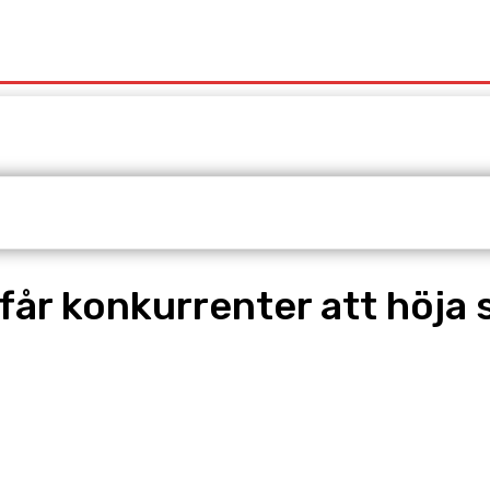
t
Redaktionen
Våra Tjänster
 får konkurrenter att höja 
pp