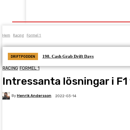
Start
Grenar
Tabeller
Podcast
Kontak
Hem
Racing
Formel 1
198. Cash Grab Drift Days
DRIFTPODDEN
RACING
FORMEL 1
Intressanta lösningar i F1
By
Henrik Andersson
2022-03-14
Facebook
Twitter
Pinterest
WhatsA