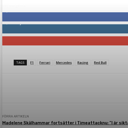
Följ oss gärna
2,287
Fans
1,745
Följare
117
Prenumeranter
TAGS
F1
Ferrari
Mercedes
Racing
Red Bull
Dela
Facebook
Twitter
Pint
FÖRRA ARTIKELN
Madelene Skälhammar fortsätter i Timeattacknu: ”I år sikta