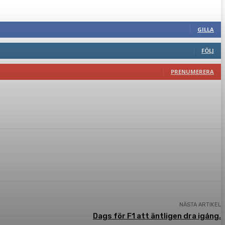
GILLA
FÖLJ
PRENUMERERA
NÄSTA ARTIKEL
Dags för F1 att äntligen dra igång.