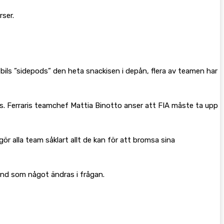
rser.
 bils ”sidepods” den heta snackisen i depån, flera av teamen har
das. Ferraris teamchef Mattia Binotto anser att FIA måste ta upp
ör alla team såklart allt de kan för att bromsa sina
und som något ändras i frågan.