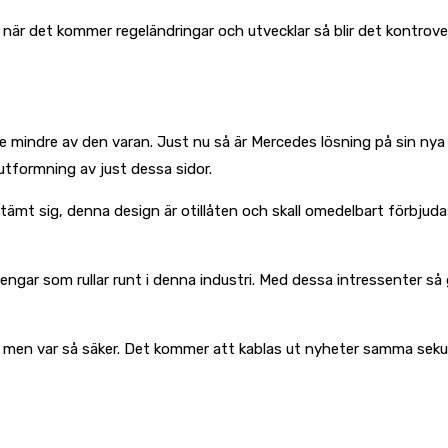
d när det kommer regeländringar och utvecklar så blir det kontrove
nte mindre av den varan. Just nu så är Mercedes lösning på sin nya
 utformning av just dessa sidor.
estämt sig, denna design är otillåten och skall omedelbart förbju
ngar som rullar runt i denna industri. Med dessa intressenter så g
å, men var så säker. Det kommer att kablas ut nyheter samma sek