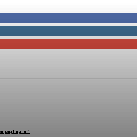
erest
WhatsApp
r jag högre!”