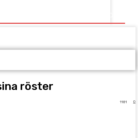
sina röster
0
1181