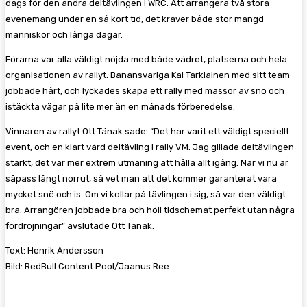
dags för den andra deltävlingen i WRC. Att arrangera två stora
evenemang under en så kort tid, det kräver både stor mängd
människor och långa dagar.
Förarna var alla väldigt nöjda med både vädret, platserna och hela
organisationen av rallyt. Banansvariga Kai Tarkiainen med sitt team
jobbade hårt, och lyckades skapa ett rally med massor av snö och
istäckta vägar på lite mer än en månads förberedelse.
Vinnaren av rallyt Ott Tänak sade: “Det har varit ett väldigt speciellt
event, och en klart värd deltävling i rally VM. Jag gillade deltävlingen
starkt, det var mer extrem utmaning att hålla allt igång. När vi nu är
såpass långt norrut, så vet man att det kommer garanterat vara
mycket snö och is. Om vi kollar på tävlingen i sig, så var den väldigt
bra. Arrangören jobbade bra och höll tidschemat perfekt utan några
fördröjningar” avslutade Ott Tänak.
Text: Henrik Andersson
Bild: RedBull Content Pool/Jaanus Ree
Följ oss gärna