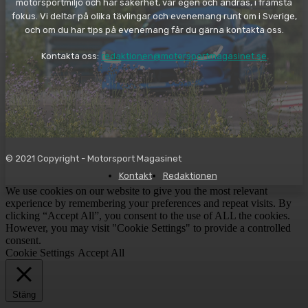
motorsportmiljö och har säkerhet, vår egen och andras, i främsta
fokus. Vi deltar på olika tävlingar och evenemang runt om i Sverige,
och om du har tips på evenemang får du gärna kontakta oss.
Kontakta oss:
redaktionen@motorsportmagasinet.se
© 2021 Copyright - Motorsport Magasinet
Kontakt
Redaktionen
We use cookies on our website to give you the most relevant
experience by remembering your preferences and repeat visits. By
clicking “Accept All”, you consent to the use of ALL the cookies.
However, you may visit "Cookie Settings" to provide a controlled
consent.
Cookie Settings
Accept All
Stäng