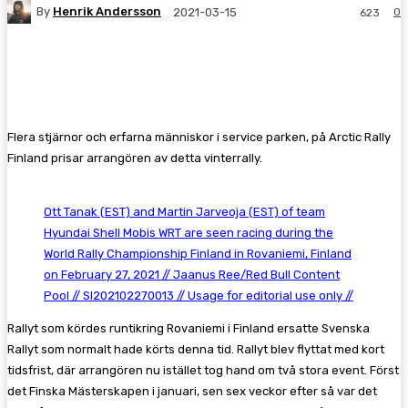
By
Henrik Andersson
0
2021-03-15
623
Facebook
Twitter
Pinterest
WhatsA
Flera stjärnor och erfarna människor i service parken, på Arctic Rally
Finland prisar arrangören av detta vinterrally.
Ott Tanak (EST) and Martin Jarveoja (EST) of team
Hyundai Shell Mobis WRT are seen racing during the
World Rally Championship Finland in Rovaniemi, Finland
on February 27, 2021 // Jaanus Ree/Red Bull Content
Pool // SI202102270013 // Usage for editorial use only //
Rallyt som kördes runtikring Rovaniemi i Finland ersatte Svenska
Rallyt som normalt hade körts denna tid. Rallyt blev flyttat med kort
tidsfrist, där arrangören nu istället tog hand om två stora event. Först
det Finska Mästerskapen i januari, sen sex veckor efter så var det