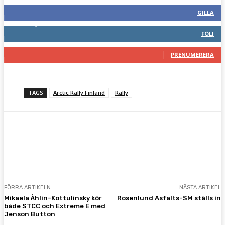
2,287
Fans
GILLA
1,744
Följare
FÖLJ
117
Prenumeranter
PRENUMERERA
TAGS
Arctic Rally Finland
Rally
Facebook
Twitter
Pinterest
WhatsA
FÖRRA ARTIKELN
NÄSTA ARTIKEL
Mikaela Åhlin-Kottulinsky kör
Rosenlund Asfalts-SM ställs in
både STCC och Extreme E med
Jenson Button