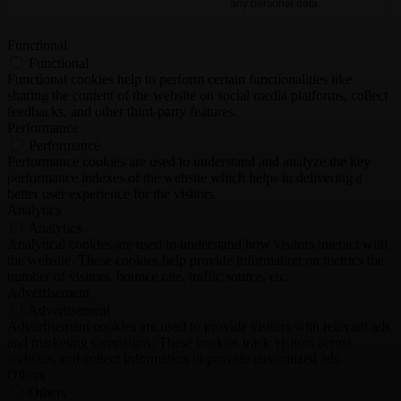
any personal data.
Functional
Functional
Functional cookies help to perform certain functionalities like
sharing the content of the website on social media platforms, collect
feedbacks, and other third-party features.
Performance
Performance
Performance cookies are used to understand and analyze the key
performance indexes of the website which helps in delivering a
better user experience for the visitors.
Analytics
Analytics
Analytical cookies are used to understand how visitors interact with
the website. These cookies help provide information on metrics the
number of visitors, bounce rate, traffic source, etc.
Advertisement
Advertisement
Advertisement cookies are used to provide visitors with relevant ads
and marketing campaigns. These cookies track visitors across
websites and collect information to provide customized ads.
Others
Others