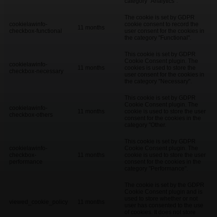
category "Analytics".
The cookie is set by GDPR
cookielawinfo-
cookie consent to record the
11 months
checkbox-functional
user consent for the cookies in
the category "Functional".
This cookie is set by GDPR
Cookie Consent plugin. The
cookielawinfo-
11 months
cookies is used to store the
checkbox-necessary
user consent for the cookies in
the category "Necessary".
This cookie is set by GDPR
Cookie Consent plugin. The
cookielawinfo-
11 months
cookie is used to store the user
checkbox-others
consent for the cookies in the
category "Other.
This cookie is set by GDPR
cookielawinfo-
Cookie Consent plugin. The
checkbox-
11 months
cookie is used to store the user
performance
consent for the cookies in the
category "Performance".
The cookie is set by the GDPR
Cookie Consent plugin and is
used to store whether or not
viewed_cookie_policy
11 months
user has consented to the use
of cookies. It does not store