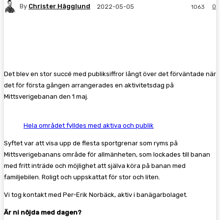
By
Christer Hägglund
0
2022-05-05
1063
Facebook
Twitter
Pinterest
WhatsA
Det blev en stor succé med publiksiffror långt över det förväntade när
det för första gången arrangerades en aktivitetsdag på
Mittsverigebanan den 1 maj.
Hela området fylldes med aktiva och publik
Syftet var att visa upp de flesta sportgrenar som ryms på
Mittsverigebanans område för allmänheten, som lockades till banan
med fritt inträde och möjlighet att själva köra på banan med
familjebilen. Roligt och uppskattat för stor och liten.
Vi tog kontakt med Per-Erik Norbäck, aktiv i banägarbolaget.
Är ni nöjda med dagen?