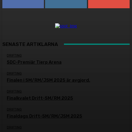
SENASTE ARTIKLARNA
DRIFTING
SDC-Premiär Tierp Arena
DRIFTING
Finalen i SM/RM/JSM 2025 är avgjord.
DRIFTING
Finalkvalet Drift-SM/RM 2025
DRIFTING
Finaldags Drift-SM/RM/JSM 2025
DRIFTING