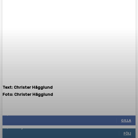
Text: Christer Hägglund
Foto: Christer Hägglund
Följ oss gärna
2,286
Fans
GILLA
1,745
Följare
FÖLJ