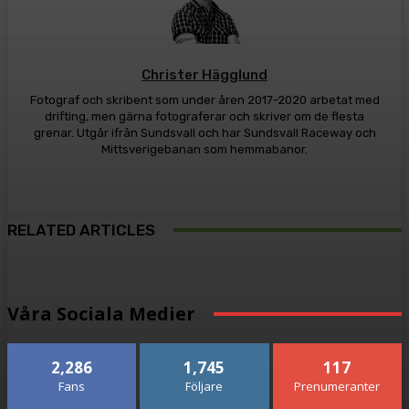
Christer Hägglund
Fotograf och skribent som under åren 2017-2020 arbetat med
drifting, men gärna fotograferar och skriver om de flesta
grenar. Utgår ifrån Sundsvall och har Sundsvall Raceway och
Mittsverigebanan som hemmabanor.
RELATED ARTICLES
Våra Sociala Medier
2,286
1,745
117
Fans
Följare
Prenumeranter