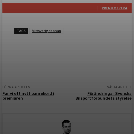
117
Prenumeranter
PRENUMERERA
TAGS
MIttsverigebanan
Facebook
Twitter
Pinterest
WhatsA
FÖRRA ARTIKELN
NÄSTA ARTIKEL
Får vi ett nytt banrekord i
Förändringar Svenska
premiären
Bilsportförbundets styrelse