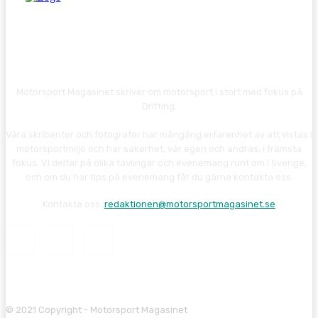
Motorsport Magasinet skriver om motorsport i stort med fokus på
Drifting.
Våra skribenter och fotografer har mångårig erfarenhet av att vistas i
motorsportmiljö och har säkerhet, vår egen och andras, i främsta
fokus. Vi deltar på olika tävlingar och evenemang runt om i Sverige,
och om du har tips på evenemang får du gärna kontakta oss.
Kontakta oss:
redaktionen@motorsportmagasinet.se
© 2021 Copyright - Motorsport Magasinet