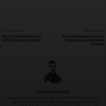
Facebook
Twitter
Pinterest
WhatsA
FÖRRA ARTIKELN
NÄSTA ARTIKEL
Oro för ökad buskörning i
Kevin Magnussen ersätter
Hultsfred och Vimmerby
Felix Rosenqvist på Road
America
Christer Hägglund
Fotograf och skribent som under åren 2017-2020 arbetat med
drifting, men gärna fotograferar och skriver om de flesta