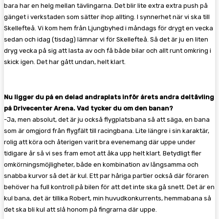
bara har en helg mellan tävlingarna. Det blir lite extra extra push på
gänget i verkstaden som sätter ihop allting. I synnerhet när vi ska till
Skellefteå. Vi kom hem från Ljungbyhed i måndags för drygt en vecka
sedan och idag (tisdag) lämnar vi för Skellefteå. Så det är ju en liten
dryg vecka på sig att lasta av och få både bilar och allt runt omkring i
skick igen. Det har gått undan, helt klart.
Nu ligger du på en delad andraplats inför årets andra deltävling
på Drivecenter Arena. Vad tycker du om den banan?
-Ja, men absolut, det är ju också flygplatsbana så att säga, en bana
som är omgjord från flygfält till racingbana. Lite längre i sin karaktär,
rolig att köra och återigen varit bra evenemang där uppe under
tidigare år så vi ses fram emot att åka upp helt klart. Betydligt fler
omkörningsmöjligheter, både en kombination av långsamma och
snabba kurvor så det är kul. Ett par håriga partier också där föraren
behöver ha full kontroll på bilen för att det inte ska gå snett. Det är en
kul bana, det är tillika Robert, min huvudkonkurrents, hemmabana så
det ska bli kul att slå honom på fingrarna där uppe.