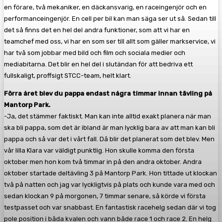
en förare, två mekaniker, en däckansvarig, en raceingenjör och en
performanceingenjör. En cell per bil kan man säga ser ut så. Sedan till
det så finns det en hel del andra funktioner, som att vi har en
teamchef med oss, vi har en som ser till allt som gäller markservice, vi
har två som jobbar med bild och film och sociala medier och
mediabitarna. Det blir en hel del i slutändan för att bedriva ett
fullskaligt, proffsigt STCC-team, helt klart.
Förra året blev du pappa endast några timmar innan tävling på
Mantorp Park.
-Ja, det stämmer faktiskt. Man kan inte alltid exakt planera när man
ska bli pappa, som det är ibland är man lycklig bara av att man kan bli
pappa och så var det i vårt fall. Då blir det planerat som det blev. Men
vår lilla Klara var väldigt punktlig. Hon skulle komma den första
oktober men hon kom två timmar in på den andra oktober. Andra
oktober startade deltävling 3 på Mantorp Park. Hon tittade ut klockan
två på natten och jag var lyckligtvis på plats och kunde vara med och
sedan klockan 9 på morgonen, 7 timmar senare, så körde vi första
testpasset och var snabbast. En fantastisk racehelg sedan där vi tog
pole position i båda kvalen och vann både race 1 och race 2. En helg