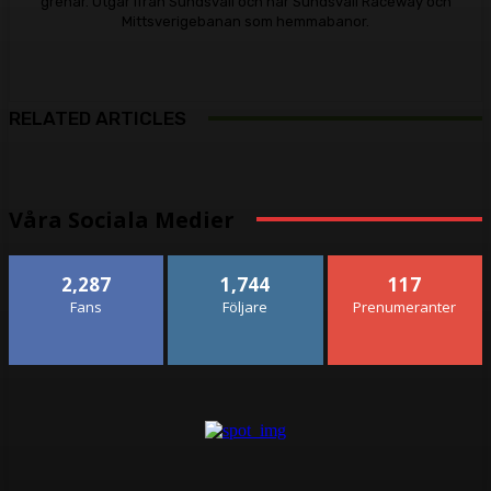
grenar. Utgår ifrån Sundsvall och har Sundsvall Raceway och
Mittsverigebanan som hemmabanor.
RELATED ARTICLES
Våra Sociala Medier
2,287
1,744
117
Fans
Följare
Prenumeranter