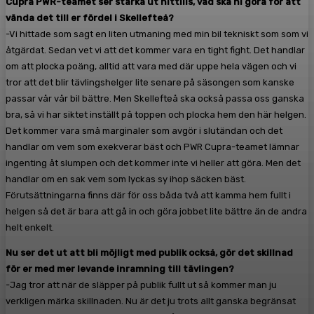
Cupra PWR-teamet ser starka ut hittills, vad ska ni göra för att
vända det till er fördel i Skellefteå?
-Vi hittade som sagt en liten utmaning med min bil tekniskt som som vi
åtgärdat. Sedan vet vi att det kommer vara en tight fight. Det handlar
om att plocka poäng, alltid att vara med där uppe hela vägen och vi
tror att det blir tävlingshelger lite senare på säsongen som kanske
passar vår vår bil bättre. Men Skellefteå ska också passa oss ganska
bra, så vi har siktet inställt på toppen och plocka hem den här helgen.
Det kommer vara små marginaler som avgör i slutändan och det
handlar om vem som exekverar bäst och PWR Cupra-teamet lämnar
ingenting åt slumpen och det kommer inte vi heller att göra. Men det
handlar om en sak vem som lyckas sy ihop säcken bäst.
Förutsättningarna finns där för oss båda två att kamma hem fullt i
helgen så det är bara att gå in och göra jobbet lite bättre än de andra
helt enkelt.
Nu ser det ut att bli möjligt med publik också, gör det skillnad
för er med mer levande inramning till tävlingen?
-Jag tror att när de släpper på publik fullt ut så kommer man ju
verkligen märka skillnaden. Nu är det ju trots allt ganska begränsat