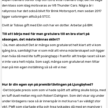
den klass som idag motsvaras av V8 Thunder Cars. Några år i
rallycross har det också blivit för Brink Motorsport, men sedan 2017
ligger satsningen alltså på STCC.
Civilt är Tobias gift med Elin och har en dotter. Arbetar på IBM.
Till att börja med får man gratulera till en bra start på
säsongen, det måste kännas skönt?
-Ja, men absolut! Det är många som gratulerat helt klart att vi kom
igång bra, samtidigt har vi som mål att vinna mästerskapet och ligger
man tvåa då med lite tufft poängtapp i framför allt tredje racet så kan
vi inte vara helt nöjda. Som sagt, många som gratulerat men tittar
man på min egen inställning så så vill vi mer.
Hur är din egen syn på premiärtävlingen på Ljungbyhed?
-Det började precis som som vi hade spått att allting skulle börja, med
en tuff duell mellan mig och Robert Dahlgren. Som det visar sig under
under lördagens race så är innerspår in mot kurva 1 av väldigt stor
vikt. PWR som startade etta och trea lyckades då med en manöver i