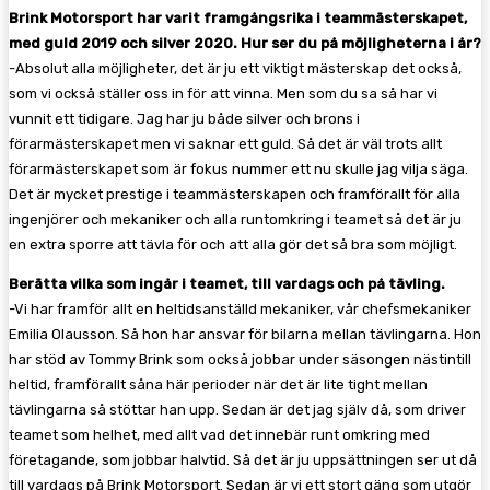
Brink Motorsport har varit framgångsrika i teammästerskapet,
med guld 2019 och silver 2020. Hur ser du på möjligheterna i år?
-Absolut alla möjligheter, det är ju ett viktigt mästerskap det också,
som vi också ställer oss in för att vinna. Men som du sa så har vi
vunnit ett tidigare. Jag har ju både silver och brons i
förarmästerskapet men vi saknar ett guld. Så det är väl trots allt
förarmästerskapet som är fokus nummer ett nu skulle jag vilja säga.
Det är mycket prestige i teammästerskapen och framförallt för alla
ingenjörer och mekaniker och alla runtomkring i teamet så det är ju
en extra sporre att tävla för och att alla gör det så bra som möjligt.
Berätta vilka som ingår i teamet, till vardags och på tävling.
-Vi har framför allt en heltidsanställd mekaniker, vår chefsmekaniker
Emilia Olausson. Så hon har ansvar för bilarna mellan tävlingarna. Hon
har stöd av Tommy Brink som också jobbar under säsongen nästintill
heltid, framförallt såna här perioder när det är lite tight mellan
tävlingarna så stöttar han upp. Sedan är det jag själv då, som driver
teamet som helhet, med allt vad det innebär runt omkring med
företagande, som jobbar halvtid. Så det är ju uppsättningen ser ut då
till vardags på Brink Motorsport. Sedan är vi ett stort gäng som utgör