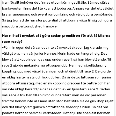
framförallt behöver det finnas ett omkörningstillfälle. Så med själva
banlayouten finns det lite kvar att jobba på. Annars var det ett väldigt
bra arrangemang och event runt omkring och väldigt bra bemötande.
Så jag tror att de har stor potential till att kunna växa till sig och göra
något bra på Ljungbyhed framöver.
Har ni haft mycket att göra sedan premiären för att få bilarna
race ready?
-För min egen del så var det inte så mycket skador, jag klarade mig
väldigt bra, men vår junior Hannes Morin hade en tyngre helg. Det
blev så att kopplingen gav upp under race 1, så han blev stående. Till
race 2 gjorde mekanikerna ett superjobb. Ner med växellådan, ny
koppling, upp med växellådan igen och ut direkt till race 2. De gjorde
en riktig hjälteinsats och fick ut bilen. Då är det ju lätt som som junior
att göra ett misstag, med en ny koppling greppar lite bättre och han
var inte riktigt beredd på det så det blev en tjuvstart i race 2. Sedan
väl i race 3 fick han till en riktig dunderstart, men då var personen
framför honom inte alls med utan stod helt stilla. Så de gick ihop rejält
och det blev tyvärr ganska omfattande skador på bilen. Så det har
jobbats hårt här hemma i verkstaden. Det är ju lite speciellt när man