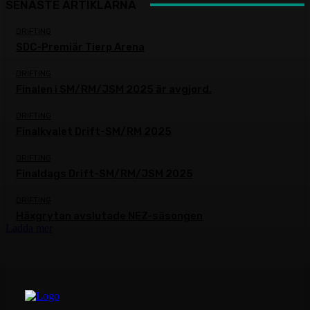
SENASTE ARTIKLARNA
DRIFTING
SDC-Premiär Tierp Arena
DRIFTING
Finalen i SM/RM/JSM 2025 är avgjord.
DRIFTING
Finalkvalet Drift-SM/RM 2025
DRIFTING
Finaldags Drift-SM/RM/JSM 2025
DRIFTING
Häxgrytan avslutade NEZ-säsongen
Ladda mer