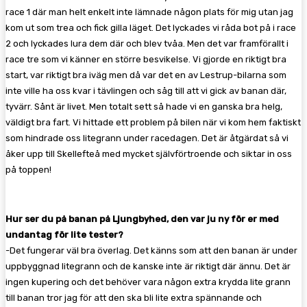
race 1 där man helt enkelt inte lämnade någon plats för mig utan jag
kom ut som trea och fick gilla läget. Det lyckades vi råda bot på i race
2 och lyckades lura dem där och blev tvåa. Men det var framförallt i
race tre som vi känner en större besvikelse. Vi gjorde en riktigt bra
start, var riktigt bra iväg men då var det en av Lestrup-bilarna som
inte ville ha oss kvar i tävlingen och såg till att vi gick av banan där,
tyvärr. Sånt är livet. Men totalt sett så hade vi en ganska bra helg,
väldigt bra fart. Vi hittade ett problem på bilen när vi kom hem faktiskt
som hindrade oss litegrann under racedagen. Det är åtgärdat så vi
åker upp till Skellefteå med mycket självförtroende och siktar in oss
på toppen!
Hur ser du på banan på Ljungbyhed, den var ju ny för er med
undantag för lite tester?
-Det fungerar väl bra överlag. Det känns som att den banan är under
uppbyggnad litegrann och de kanske inte är riktigt där ännu. Det är
ingen kupering och det behöver vara någon extra krydda lite grann
till banan tror jag för att den ska bli lite extra spännande och