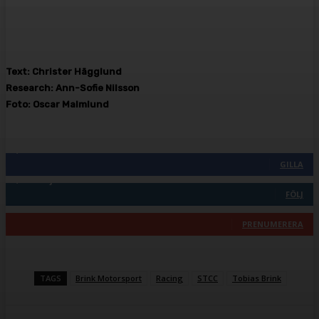
Text: Christer Hägglund
Research: Ann-Sofie Nilsson
Foto: Oscar Malmlund
Följ oss gärna
2,287
Fans
GILLA
1,744
Följare
FÖLJ
117
Prenumeranter
PRENUMERERA
TAGS
Brink Motorsport
Racing
STCC
Tobias Brink