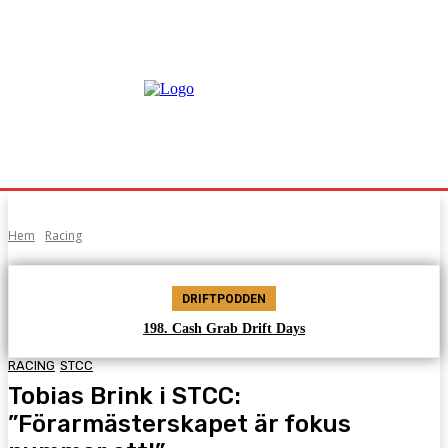
Hem
Racing
DRIFTPODDEN
198. Cash Grab Drift Days
RACING
STCC
Tobias Brink i STCC:
”Förarmästerskapet är fokus