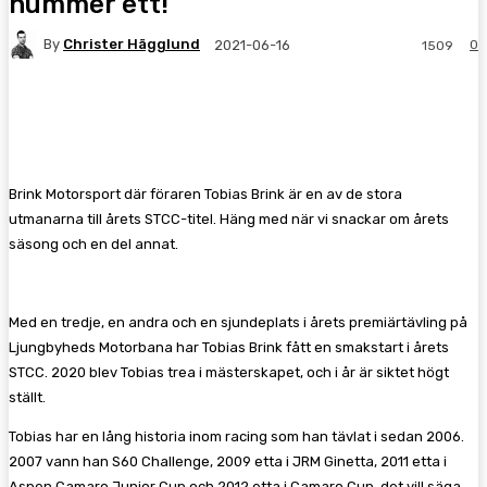
nummer ett!”
By
Christer Hägglund
0
2021-06-16
1509
Facebook
Twitter
Pinterest
WhatsA
Brink Motorsport där föraren Tobias Brink är en av de stora
utmanarna till årets STCC-titel. Häng med när vi snackar om årets
säsong och en del annat.
Med en tredje, en andra och en sjundeplats i årets premiärtävling på
Ljungbyheds Motorbana har Tobias Brink fått en smakstart i årets
STCC. 2020 blev Tobias trea i mästerskapet, och i år är siktet högt
ställt.
Tobias har en lång historia inom racing som han tävlat i sedan 2006.
2007 vann han S60 Challenge, 2009 etta i JRM Ginetta, 2011 etta i
Aspen Camaro Junior Cup och 2012 etta i Camaro Cup, det vill säga