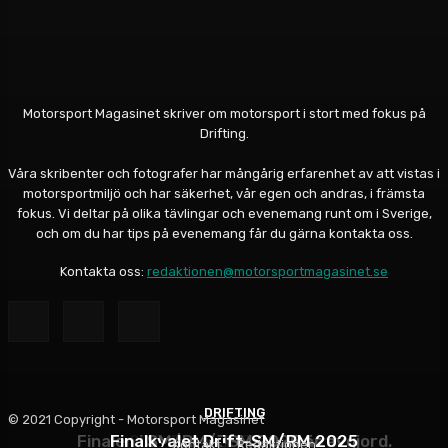
Motorsport Magasinet skriver om motorsport i stort med fokus på
Drifting.
Våra skribenter och fotografer har mångårig erfarenhet av att vistas i
motorsportmiljö och har säkerhet, vår egen och andras, i främsta
fokus. Vi deltar på olika tävlingar och evenemang runt om i Sverige,
och om du har tips på evenemang får du gärna kontakta oss.
Kontakta oss:
redaktionen@motorsportmagasinet.se
DRIFTING
DRIFTING
DRIFTING
© 2021 Copyright - Motorsport Magasinet
Finalen i SM/RM/JSM 2025 är avgjord.
Finalkvalet Drift-SM/RM 2025
SDC-Premiär Tierp Arena
Kontakt
Redaktionen